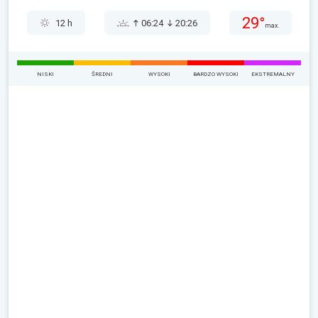
29°
12 h
06:24
20:26
max.
NISKI
ŚREDNI
WYSOKI
BARDZO WYSOKI
EKSTREMALNY