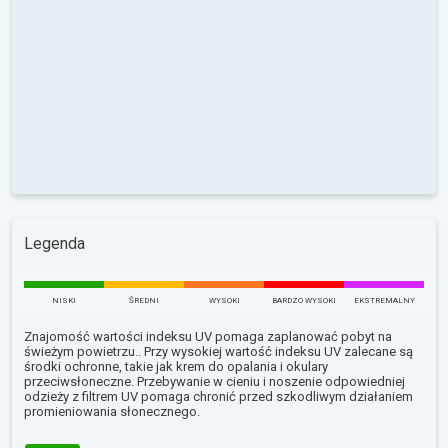
Legenda
NISKI
ŚREDNI
WYSOKI
BARDZO WYSOKI
EKSTREMALNY
Znajomość wartości indeksu UV pomaga zaplanować pobyt na
świeżym powietrzu.. Przy wysokiej wartość indeksu UV zalecane są
środki ochronne, takie jak krem do opalania i okulary
przeciwsłoneczne. Przebywanie w cieniu i noszenie odpowiedniej
odzieży z filtrem UV pomaga chronić przed szkodliwym działaniem
promieniowania słonecznego.