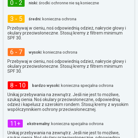
0 - 2
niski:
środki ochronne nie są konieczne
3 - 5
średni:
konieczna ochrona
Przebywaj w cieniu, noś odpowiednią odzież, nakrycie głowy i
okulary przeciwsłoneczne. Stosuj kremy z filtrem minimum
SPF 30.
6 - 7
wysoki:
konieczna ochrona
Przebywaj w cieniu, noś odpowiednią odzież, nakrycie głowy i
okulary przeciwsłoneczne. Stosuj kremy z filtrem minimum
SPF 30.
8 - 10
bardzo wysoki:
konieczna specjalna ochrona
Unikaj przebywania na zewnątrz. Jeśli nie jest to możliwe,
szukaj cienia. Noś okulary przeciwsłoneczne, odpowiednią
odzież i kapelusz z szerokim rondem. Stosuj kremy z wysokim
współczynnikiem ochrony przeciwsłonecznej.
11+
ekstremalny:
konieczna specjalna ochrona
Unikaj przebywania na zewnątrz. Jeśli nie jest to możliwe,
szukaj cienia. Noś okulary przeciwsłoneczne, odpowiednią