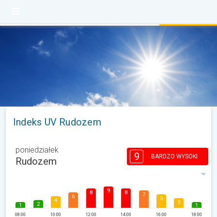
Indeks UV Rudozem
poniedziałek
9
BARDZO WYSOKI
Rudozem
9
8
8
7
6
5
4
3
2
1
1
08:00
10:00
12:00
14:00
16:00
18:00