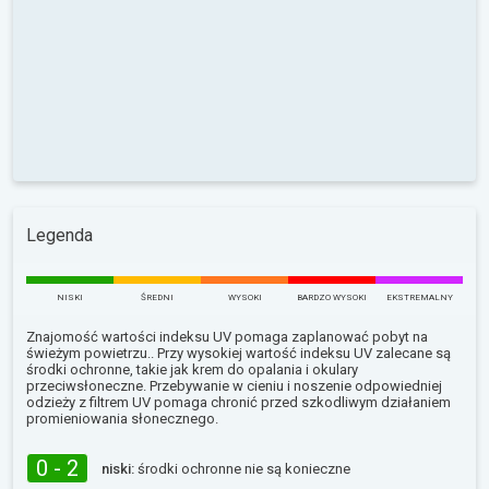
Legenda
NISKI
ŚREDNI
WYSOKI
BARDZO WYSOKI
EKSTREMALNY
Znajomość wartości indeksu UV pomaga zaplanować pobyt na
świeżym powietrzu.. Przy wysokiej wartość indeksu UV zalecane są
środki ochronne, takie jak krem do opalania i okulary
przeciwsłoneczne. Przebywanie w cieniu i noszenie odpowiedniej
odzieży z filtrem UV pomaga chronić przed szkodliwym działaniem
promieniowania słonecznego.
0 - 2
niski:
środki ochronne nie są konieczne