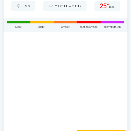
25°
15 h
06:11
21:17
max.
NISKI
ŚREDNI
WYSOKI
BARDZO WYSOKI
EKSTREMALNY