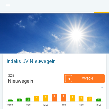
Indeks UV Nieuwegein
dziś
6
WYSOKI
Nieuwegein
6
6
5
5
4
4
3
2
1
1
08:00
10:00
12:00
14:00
16:00
18:00