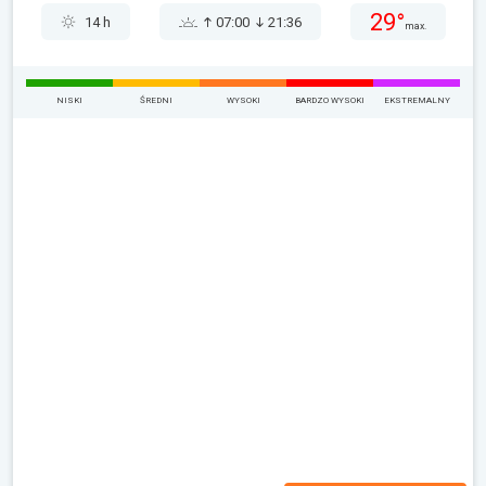
29°
14 h
07:00
21:36
max.
NISKI
ŚREDNI
WYSOKI
BARDZO WYSOKI
EKSTREMALNY