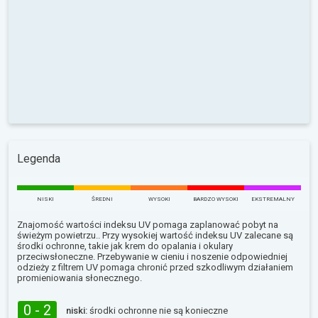
Legenda
NISKI
ŚREDNI
WYSOKI
BARDZO WYSOKI
EKSTREMALNY
Znajomość wartości indeksu UV pomaga zaplanować pobyt na
świeżym powietrzu.. Przy wysokiej wartość indeksu UV zalecane są
środki ochronne, takie jak krem do opalania i okulary
przeciwsłoneczne. Przebywanie w cieniu i noszenie odpowiedniej
odzieży z filtrem UV pomaga chronić przed szkodliwym działaniem
promieniowania słonecznego.
0 - 2
niski:
środki ochronne nie są konieczne