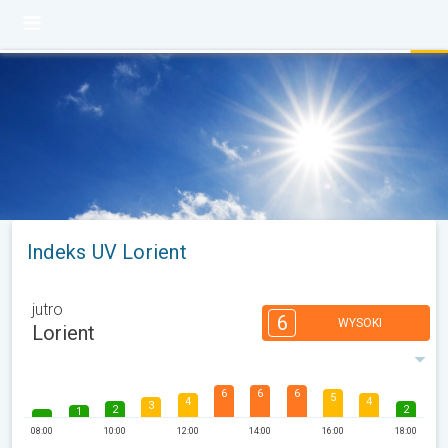
Indeks UV Lorient
jutro
6
WYSOKI
Lorient
6
6
6
5
4
4
3
2
2
1
08:00
10:00
12:00
14:00
16:00
18:00