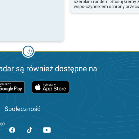
szerokim rondem. Stosuj kremy 
współczynnikiem ochrony przeci
adar są również dostępne na
Społeczność
jęć