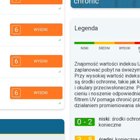
chronić
4
2
1
Legenda
6
WYSOKI
16:00
18:00
33°
max.
NISKI
ŚREDNI
WYSOKI
4
3
2
1
6
WYSOKI
Znajomość wartości indeksu
16:00
18:00
zaplanować pobyt na świeżym
24°
Przy wysokiej wartość indek
max.
są środki ochronne, takie jak 
4
3
i okulary przeciwsłoneczne. 
2
1
6
cieniu i noszenie odpowiednie
WYSOKI
16:00
18:00
filtrem UV pomaga chronić p
działaniem promieniowania s
23°
max.
4
niski:
środki ochro
3
2
0 - 2
1
konieczne
16:00
18:00
28°
3 - 5
średni:
konieczna 
max.