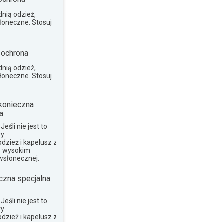
nią odzież,
słoneczne. Stosuj
 ochrona
nią odzież,
słoneczne. Stosuj
konieczna
a
eśli nie jest to
ry
dzież i kapelusz z
z wysokim
wsłonecznej.
czna specjalna
eśli nie jest to
ry
dzież i kapelusz z