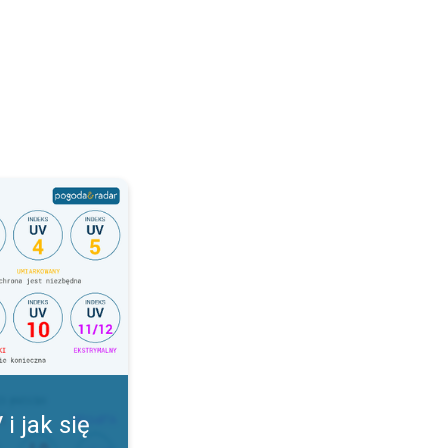
onić. Indeks UV. . .
i jak się