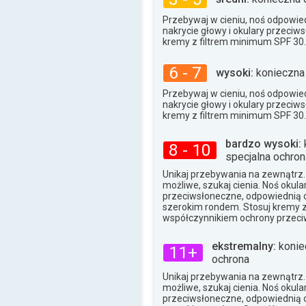
Przebywaj w cieniu, noś odpowied
nakrycie głowy i okulary przeciw
kremy z filtrem minimum SPF 30.
6 - 7
wysoki:
konieczna
Przebywaj w cieniu, noś odpowied
nakrycie głowy i okulary przeciw
kremy z filtrem minimum SPF 30.
bardzo wysoki:
8 - 10
specjalna ochron
Unikaj przebywania na zewnątrz. J
możliwe, szukaj cienia. Noś okula
przeciwsłoneczne, odpowiednią o
szerokim rondem. Stosuj kremy 
współczynnikiem ochrony przeci
ekstremalny:
konie
11+
ochrona
Unikaj przebywania na zewnątrz. J
możliwe, szukaj cienia. Noś okula
przeciwsłoneczne, odpowiednią o