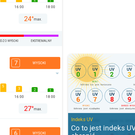
2
1
16:00
18:00
24°
max.
DZO WYSOKI
EKSTREMALNY
Co to jest indeks UV i jak się chr
7
WYSOKI
5
3
2
1
16:00
18:00
27°
max.
Indeks UV
Co to jest indeks UV 
6
WYSOKI