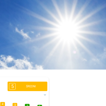
5
ŚREDNI
4
3