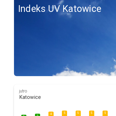
Indeks UV Katowice
jutro
Katowice
5
5
5
5
4