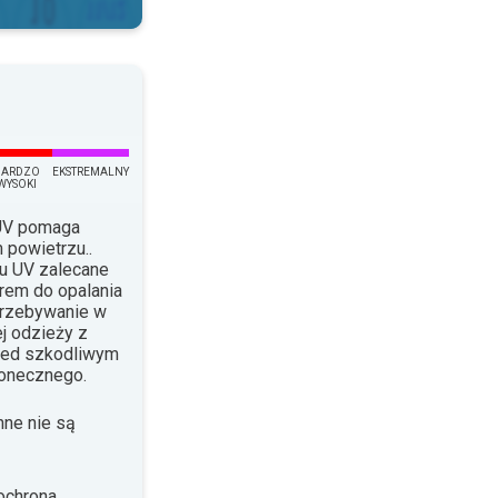
BARDZO
EKSTREMALNY
WYSOKI
 UV pomaga
 powietrzu..
su UV zalecane
krem do opalania
Przebywanie w
j odzieży z
rzed szkodliwym
łonecznego.
nne nie są
ochrona