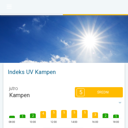
Indeks UV Kampen
jutro
5
ŚREDNI
Kampen
5
5
5
5
4
3
2
2
1
1
08:00
10:00
12:00
14:00
16:00
18:00