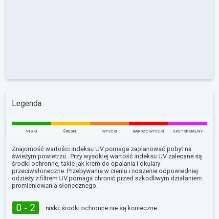
Legenda
NISKI
ŚREDNI
WYSOKI
BARDZO WYSOKI
EKSTREMALNY
Znajomość wartości indeksu UV pomaga zaplanować pobyt na
świeżym powietrzu.. Przy wysokiej wartość indeksu UV zalecane są
środki ochronne, takie jak krem do opalania i okulary
przeciwsłoneczne. Przebywanie w cieniu i noszenie odpowiedniej
odzieży z filtrem UV pomaga chronić przed szkodliwym działaniem
promieniowania słonecznego.
0 - 2
niski:
środki ochronne nie są konieczne