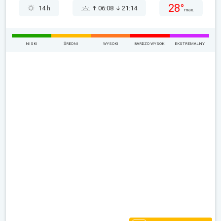
28°
14 h
06:08
21:14
max.
NISKI
ŚREDNI
WYSOKI
BARDZO WYSOKI
EKSTREMALNY