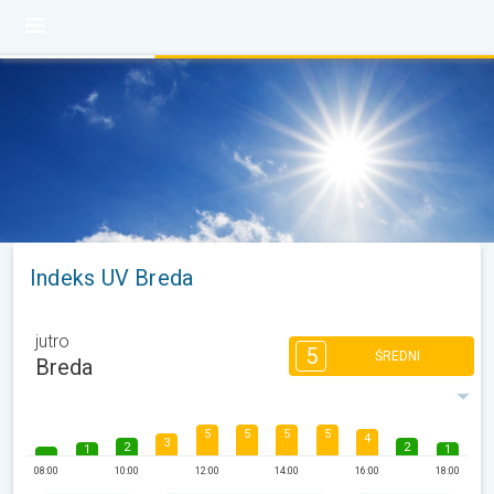
Indeks UV Breda
jutro
5
ŚREDNI
Breda
5
5
5
5
4
3
2
2
1
1
08:00
10:00
12:00
14:00
16:00
18:00