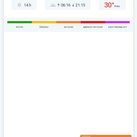
30°
14 h
06:16
21:15
max.
NISKI
ŚREDNI
WYSOKI
BARDZO WYSOKI
EKSTREMALNY