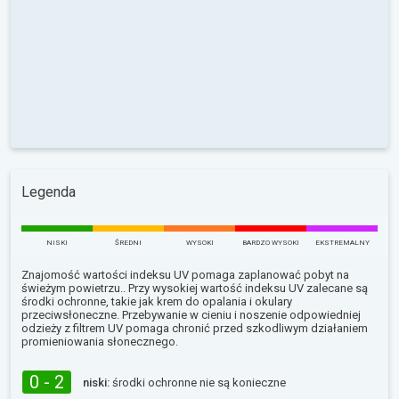
Legenda
NISKI
ŚREDNI
WYSOKI
BARDZO WYSOKI
EKSTREMALNY
Znajomość wartości indeksu UV pomaga zaplanować pobyt na
świeżym powietrzu.. Przy wysokiej wartość indeksu UV zalecane są
środki ochronne, takie jak krem do opalania i okulary
przeciwsłoneczne. Przebywanie w cieniu i noszenie odpowiedniej
odzieży z filtrem UV pomaga chronić przed szkodliwym działaniem
promieniowania słonecznego.
0 - 2
niski:
środki ochronne nie są konieczne