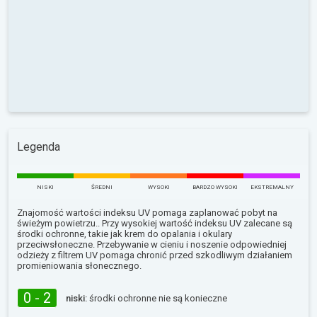
Legenda
NISKI
ŚREDNI
WYSOKI
BARDZO WYSOKI
EKSTREMALNY
Znajomość wartości indeksu UV pomaga zaplanować pobyt na
świeżym powietrzu.. Przy wysokiej wartość indeksu UV zalecane są
środki ochronne, takie jak krem do opalania i okulary
przeciwsłoneczne. Przebywanie w cieniu i noszenie odpowiedniej
odzieży z filtrem UV pomaga chronić przed szkodliwym działaniem
promieniowania słonecznego.
0 - 2
niski:
środki ochronne nie są konieczne