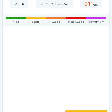
21°
9 h
05:31
20:45
max.
NISKI
ŚREDNI
WYSOKI
BARDZO WYSOKI
EKSTREMALNY