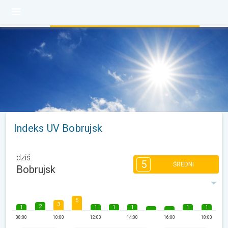
Indeks UV Bobrujsk
dziś
5
ŚREDNI
Bobrujsk
5
3
2
1
1
1
1
1
1
08:00
10:00
12:00
14:00
16:00
18:00