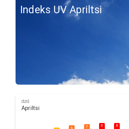
Indeks UV Apriltsi
dziś
Apriltsi
8
8
7
6