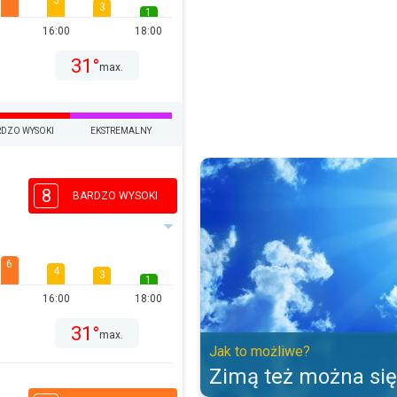
5
3
1
16:00
18:00
31°
max.
DZO WYSOKI
EKSTREMALNY
Zimą też można się opalić. Jak t
8
BARDZO WYSOKI
6
4
3
1
16:00
18:00
31°
max.
Jak to możliwe?
Zimą też można się