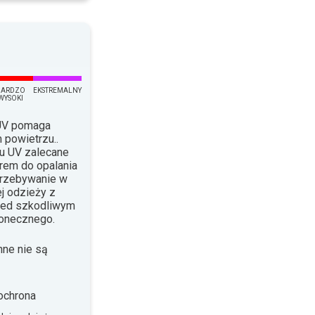
BARDZO
EKSTREMALNY
WYSOKI
 UV pomaga
 powietrzu..
su UV zalecane
krem do opalania
Przebywanie w
j odzieży z
rzed szkodliwym
łonecznego.
nne nie są
ochrona