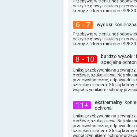
Przebywaj w cieniu, noś odpowied
32°
nakrycie głowy i okulary przeciw
max.
kremy z filtrem minimum SPF 30.
6 - 7
wysoki:
konieczna
Przebywaj w cieniu, noś odpowied
nakrycie głowy i okulary przeciw
kremy z filtrem minimum SPF 30.
bardzo wysoki:
8 - 10
specjalna ochron
Unikaj przebywania na zewnątrz. J
możliwe, szukaj cienia. Noś okula
przeciwsłoneczne, odpowiednią o
szerokim rondem. Stosuj kremy 
współczynnikiem ochrony przeci
ekstremalny:
konie
11+
ochrona
Unikaj przebywania na zewnątrz. J
możliwe, szukaj cienia. Noś okula
przeciwsłoneczne, odpowiednią o
szerokim rondem. Stosuj kremy 
współczynnikiem ochrony przeci