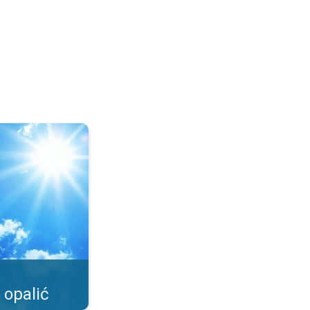
o możliwe?. . .
 opalić