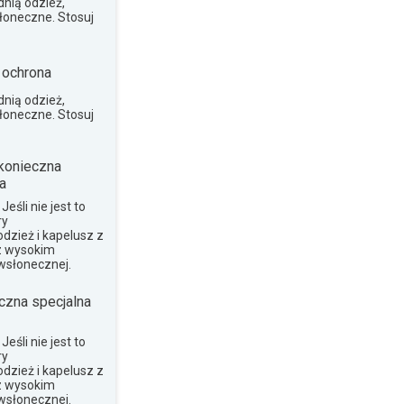
nią odzież,
słoneczne. Stosuj
 ochrona
nią odzież,
słoneczne. Stosuj
konieczna
a
eśli nie jest to
ry
dzież i kapelusz z
z wysokim
wsłonecznej.
czna specjalna
eśli nie jest to
ry
dzież i kapelusz z
z wysokim
wsłonecznej.