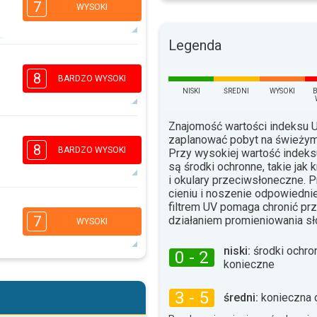
7
WYSOKI
Legenda
6
5
3
1
8
BARDZO WYSOKI
16:00
18:00
NISKI
ŚREDNI
WYSOKI
28°
max.
Znajomość wartości indeksu
7
5
zaplanować pobyt na świeżym
3
1
8
BARDZO WYSOKI
Przy wysokiej wartość indek
16:00
18:00
są środki ochronne, takie jak 
i okulary przeciwsłoneczne. 
29°
max.
cieniu i noszenie odpowiednie
6
filtrem UV pomaga chronić p
4
3
2
7
działaniem promieniowania s
WYSOKI
16:00
18:00
niski:
środki ochro
0 - 2
30°
max.
konieczne
6
4
3
2
3 - 5
średni:
konieczna 
16:00
18:00