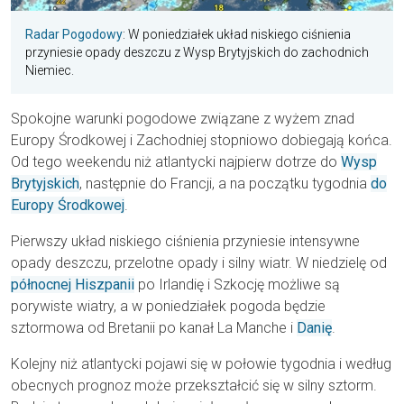
Radar Pogodowy
: W poniedziałek układ niskiego ciśnienia
przyniesie opady deszczu z Wysp Brytyjskich do zachodnich
Niemiec.
Spokojne warunki pogodowe związane z wyżem znad
Europy Środkowej i Zachodniej stopniowo dobiegają końca.
Od tego weekendu niż atlantycki najpierw dotrze do
Wysp
Brytyjskich
, następnie do Francji, a na początku tygodnia
do
Europy Środkowej
.
Pierwszy układ niskiego ciśnienia przyniesie intensywne
opady deszczu, przelotne opady i silny wiatr. W niedzielę od
północnej Hiszpanii
po Irlandię i Szkocję możliwe są
porywiste wiatry, a w poniedziałek pogoda będzie
sztormowa od Bretanii po kanał La Manche i
Danię
.
Kolejny niż atlantycki pojawi się w połowie tygodnia i według
obecnych prognoz może przekształcić się w silny sztorm.