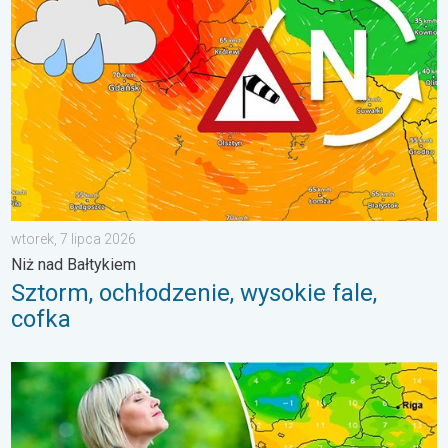
wtorek, 7 lipca 2026
Niż nad Bałtykiem
Sztorm, ochłodzenie, wysokie fale,
cofka
Dlaczego powietrze jest dziś takie przyjemne?. Efekt punktu ros