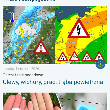
Ulewy, wichury, grad, trąba powietrzna. Ostrzeżenie pogodowe. 
sobota, 1 sierpnia 2026
Ostrzeżenie pogodowe
Ulewy, wichury, grad, trąba powietrzna
Ogromny grad na Mazurach. Do 7 cm średnicy. . . piątek, 7 sie