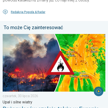
powodu kataklizmu zmarły już co najmniej 2 osoby.
Redakcja Pogoda & Radar
To może Cię zainteresować
Pożary lasów szaleją także w Europie Południowo-Wschodniej. Up
czwartek, 30 lipca 2026
Upał i silne wiatry