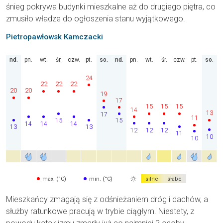
śnieg pokrywa budynki mieszkalne aż do drugiego piętra, co
zmusiło władze do ogłoszenia stanu wyjątkowego.
Pietropawłowsk Kamczacki
nd.
pn.
wt.
śr.
czw.
pt.
so.
nd.
pn.
wt.
śr.
czw.
pt.
so.
24
22
22
22
20
20
19
17
15
15
15
14
13
17
11
15
15
14
14
14
13
13
12
12
12
11
10
10
max. (°C)
min. (°C)
silne
słabe
Mieszkańcy zmagają się z odśnieżaniem dróg i dachów, a
służby ratunkowe pracują w trybie ciągłym. Niestety, z