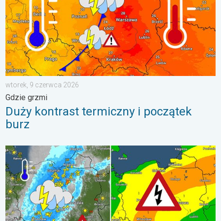
wtorek, 9 czerwca 2026
Gdzie grzmi
Duży kontrast termiczny i początek
burz
Ulewy, wichury, grad, trąba powietrzna. Ostrzeżenie pogodowe. 