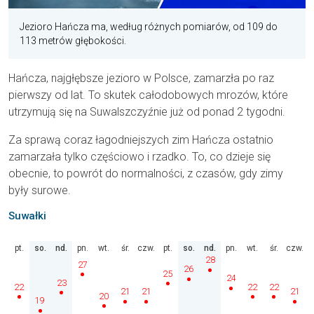
Jezioro Hańcza ma, według różnych pomiarów, od 109 do
113 metrów głębokości.
Hańcza, najgłębsze jezioro w Polsce, zamarzła po raz
pierwszy od lat. To skutek całodobowych mrozów, które
utrzymują się na Suwalszczyźnie już od ponad 2 tygodni.
Za sprawą coraz łagodniejszych zim Hańcza ostatnio
zamarzała tylko częściowo i rzadko. To, co dzieje się
obecnie, to powrót do normalności, z czasów, gdy zimy
były surowe.
Suwałki
pt.
so.
nd.
pn.
wt.
śr.
czw.
pt.
so.
nd.
pn.
wt.
śr.
czw.
28
27
26
25
24
23
22
22
22
21
21
21
20
19