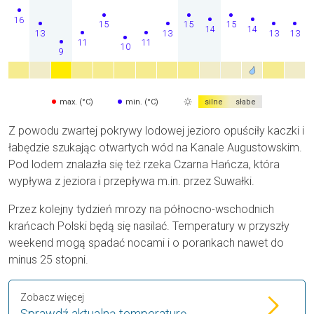
16
15
15
15
14
14
13
13
13
13
11
11
10
9
max. (°C)
min. (°C)
silne
słabe
Z powodu zwartej pokrywy lodowej jezioro opuściły kaczki i
łabędzie szukając otwartych wód na Kanale Augustowskim.
Pod lodem znalazła się też rzeka Czarna Hańcza, która
wypływa z jeziora i przepływa m.in. przez Suwałki.
Przez kolejny tydzień mrozy na północno-wschodnich
krańcach Polski będą się nasilać. Temperatury w przyszły
weekend mogą spadać nocami i o porankach nawet do
minus 25 stopni.
Zobacz więcej
Sprawdź aktualną temperaturę