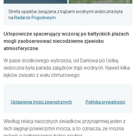
Strefa opadów związana z trąbami wodnymi widoczna była
na
Radarze Pogodowym
.
Urlopowicze spacerujący wczoraj po bałtyckich plażach
mogli zaobserwować niecodzienne zjawisko
atmosferyczne.
W pasie środkowego wybrzeża, od Darłowa po Ustkę,
widoczna była parada zalążków trąb wodnych. Nawet kilka
lejków zwisało z wału chmurowego.
Ustawienia treści zewnętrznych
Polityka prywatności
Według relacji naocznych świadków, przynajmniej jeden z
nich sięgnął powierzchni morza, a to oznacza, że można
mówić o pełnoprawnej trąbie wodnej.