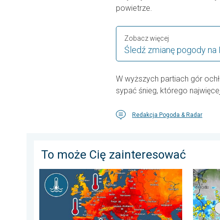
powietrze.
Zobacz więcej
Śledź zmianę pogody na
W wyższych partiach gór ochło
sypać śnieg, którego najwięc
Redakcja Pogoda & Radar
To może Cię zainteresować
Europejskie morza są nadzwyczaj ciepłe. Do blisko 30 
Silny u