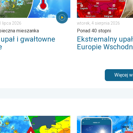
1 lipca 2026
wtorek, 4 sierpnia 2026
pieczna mieszanka
Ponad 40 stopni
y upał i gwałtowne
Ekstremalny upał
e
Europie Wschodn
Więcej 
. . . środa, 5 sierpnia 2026
ne burze na zwieńczenie upału. Ostrzeżenie pogodowe. . . czwa
Brak opadów do końca tygo