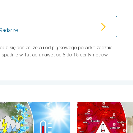
 Radarze
dzi się poniżej zera i od piątkowego poranka zacznie
ej spadnie w Tatrach, nawet od 5 do 15 centymetrów.
stopni. . . niedziela, 2 sierpnia 2026
pał i gwałtowne burze. Niebezpieczna mieszanka. . . piątek, 31 l
Ekstremalny upał w Europie