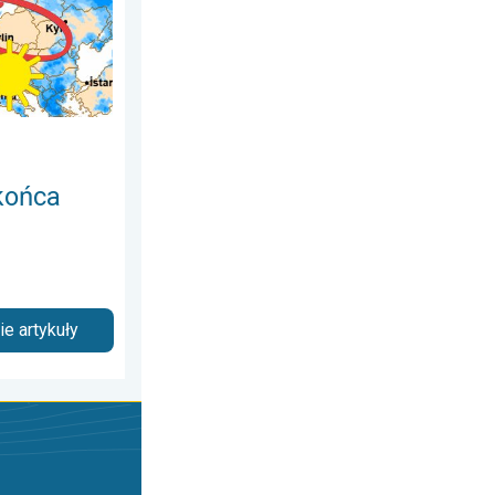
końca
e artykuły