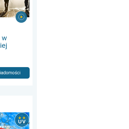
 w
iej
wiadomości
rtek, 6 sierpnia 2026
dnia. Chroń się przed słońcem. . . środa, 24 czerwca 2026