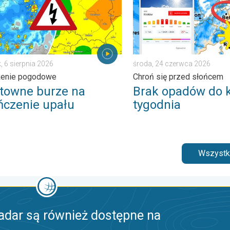
, 6 sierpnia 2026
środa, 24 czerwca 2026
żenie pogodowe
Chroń się przed słońcem
towne burze na
Brak opadów do 
ńczenie upału
tygodnia
Wszystki
adar są również dostępne na