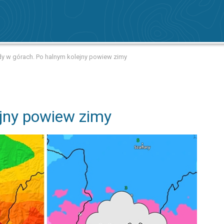
y w górach. Po halnym kolejny powiew zimy
jny powiew zimy