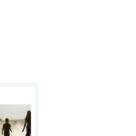
ipca 2026
 Wschodniej. Ponad 40 stopni. . . wtorek, 4 sierpnia 2026