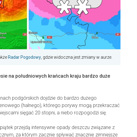
także
Radar Pogodowy
, gdzie widoczna jest zmiany w aurze.
iesie na południowych krańcach kraju bardzo duże
enach podgórskich dojdzie do bardzo dużego
 fenowego (halnego), którego porywy mogą przekraczać
jscami sięgać 20 stopni, a niebo rozpogodzi się.
piątek przejdą intensywne opady deszczu związane z
znym, za którym zacznie spływać znacznie zimniejsze