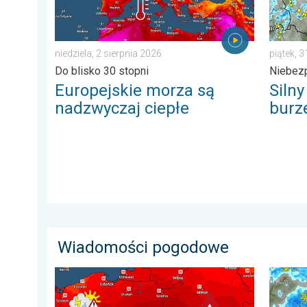
niedziela, 2 sierpnia 2026
piątek, 3
Do blisko 30 stopni
Niebez
Europejskie morza są
Siln
nadzwyczaj ciepłe
burz
Wiadomości pogodowe
Nawet 40 stopni w cieniu i burze. Ekstremalnie gorąco
Gwałtow