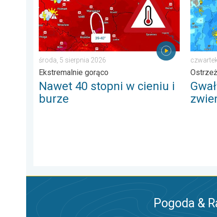
środa, 5 sierpnia 2026
czwartek
Ekstremalnie gorąco
Ostrze
Nawet 40 stopni w cieniu i
Gwał
burze
zwie
Pogoda & R