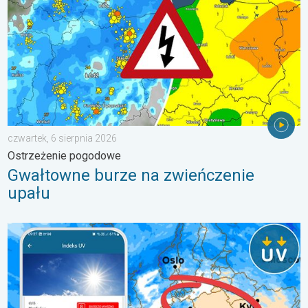
czwartek, 6 sierpnia 2026
Ostrzeżenie pogodowe
Gwałtowne burze na zwieńczenie
upału
Brak opadów do końca tygodnia. Chroń się przed słońcem. . 