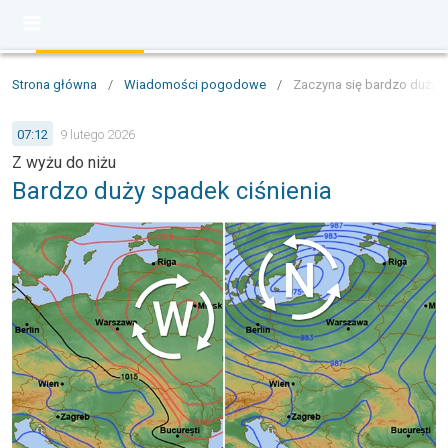
Strona główna
/
Wiadomości pogodowe
/
Zaczyna się bardzo duży s
07:12
9 lutego 2026
Z wyżu do niżu
Bardzo duży spadek ciśnienia