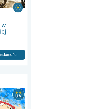
 w
iej
wiadomości
iedziałek, 6 lipca 2026
dnia. Chroń się przed słońcem. . . środa, 24 czerwca 2026