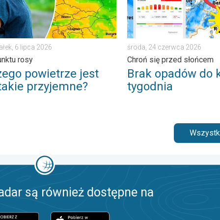
ałek, 6 lipca 2026
środa, 24 czerwca 2026
unktu rosy
Chroń się przed słońcem
zego powietrze jest
Brak opadów do 
 takie przyjemne?
tygodnia
Wszystki
adar są również dostępne na