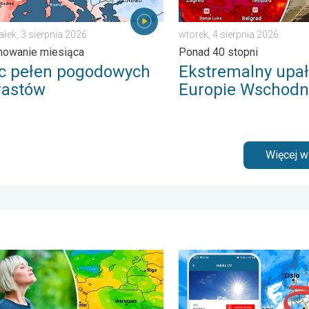
ałek, 3 sierpnia 2026
wtorek, 4 sierpnia 2026
owanie miesiąca
Ponad 40 stopni
ec pełen pogodowych
Ekstremalny upał
rastów
Europie Wschodn
Więcej 
. . . środa, 5 sierpnia 2026
o powietrze jest dziś takie przyjemne?. Efekt punktu rosy. . . pon
Brak opadów do końca tygo