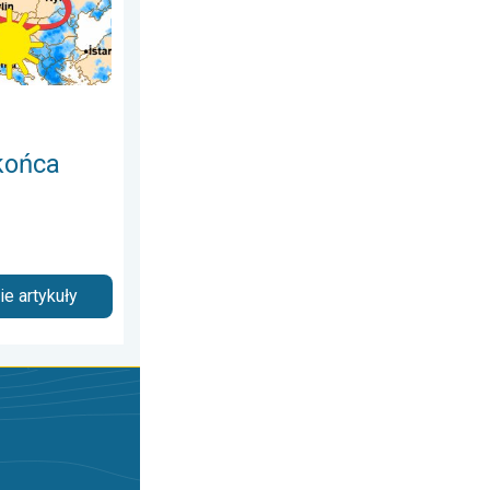
końca
e artykuły