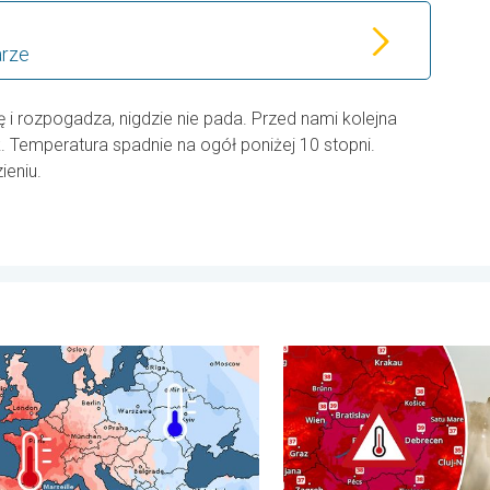
arze
ę i rozpogadza, nigdzie nie pada. Przed nami kolejna
 Temperatura spadnie na ogół poniżej 10 stopni.
ieniu.
 śniegu w Andach. . . wtorek, 28 lipca 2026
pełen pogodowych kontrastów. Podsumowanie miesiąca. . . ponie
Ekstremalny upał w Europie