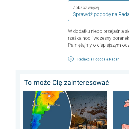
Zobacz więcej
Sprawdź pogodę na Rad
W dodatku niebo przejaśnia si
rześka noc i wczesny poranek.
Pamiętajmy o cieplejszym odz
Redakcja Pogoda & Radar
To może Cię zainteresować
Mroźne pozdrowienia z półkuli południowej. Mnóstwo
Lipiec 