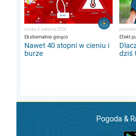
środa, 5 sierpnia 2026
poniedzi
Ekstremalnie gorąco
Efekt p
Nawet 40 stopni w cieniu i
Dlac
burze
dziś
Pogoda & R