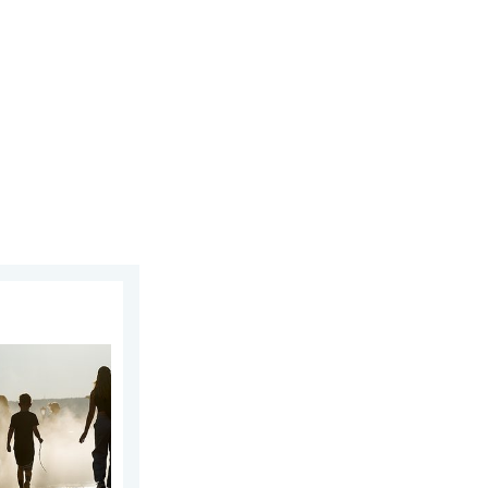
działek, 3 sierpnia 2026
 Wschodniej. Ponad 40 stopni. . . wtorek, 4 sierpnia 2026