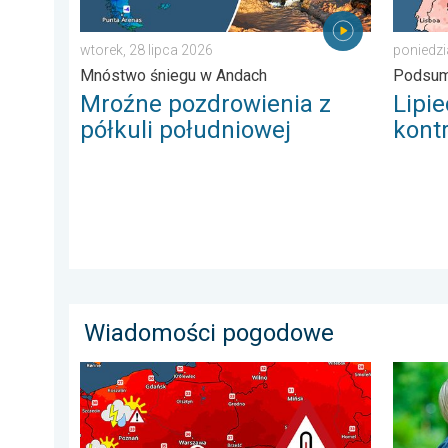
wtorek, 28 lipca 2026
poniedzi
Mnóstwo śniegu w Andach
Podsum
Mroźne pozdrowienia z
Lipi
półkuli południowej
kont
Wiadomości pogodowe
Nawet 40 stopni w cieniu i burze. Ekstremalnie gorąco
Dlaczeg