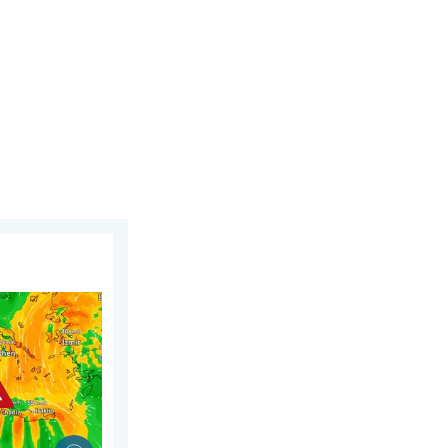
 lipca 2026
w Europie Południowo-Wschodniej. Upał i silne wiatry. . . czwar