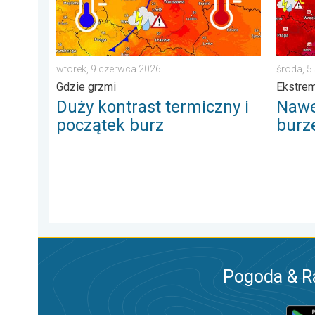
wtorek, 9 czerwca 2026
środa, 5
Gdzie grzmi
Ekstrem
Duży kontrast termiczny i
Nawet
początek burz
burz
Pogoda & R