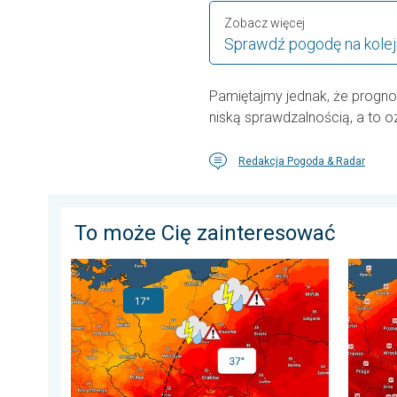
Zobacz więcej
Sprawdź pogodę na kolej
Pamiętajmy jednak, że progn
niską sprawdzalnością, a to 
Redakcja Pogoda & Radar
To może Cię zainteresować
20 stopni różnicy. Kontrast termiczny. . . sobota, 1 s
Opadów b