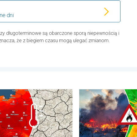
ne dni
ozy długoterminowe są obarczone sporą niepewnością i
oznacza, że z biegiem czasu mogą ulegać zmianom.
ierpnia 2026
ędzie niewiele, nasili się susza. Upał i parowanie. . . środa, 29
Pożary lasów szaleją także 