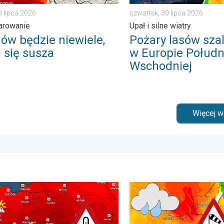
9 lipca 2026
czwartek, 30 lipca 2026
parowanie
Upał i silne wiatry
ów będzie niewiele,
Pożary lasów szal
i się susza
w Europie Połudn
Wschodniej
Więcej 
. . . wtorek, 9 czerwca 2026
0 stopni w cieniu i burze. Ekstremalnie gorąco. . . środa, 5 sier
Sztorm, ochłodzenie, wysoki