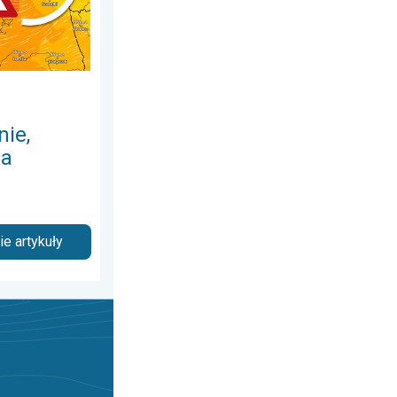
nie,
ka
e artykuły