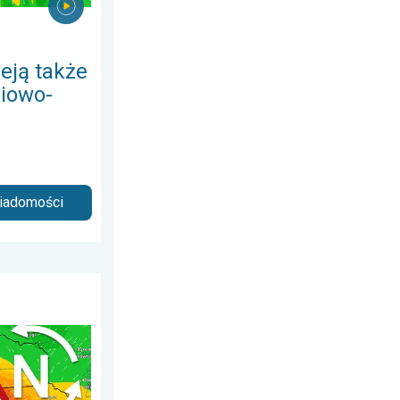
eją także
iowo-
wiadomości
pnia 2026
e fale, cofka. Niż nad Bałtykiem. . . wtorek, 7 lipca 2026