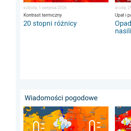
sobota, 1 sierpnia 2026
środa, 2
Kontrast termiczny
Upał i 
20 stopni różnicy
Opad
nasil
Wiadomości pogodowe
Duży kontrast termiczny i początek burz. Gdzie grzmi
Nawet 4