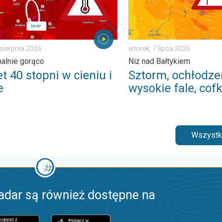
 sierpnia 2026
wtorek, 7 lipca 2026
alnie gorąco
Niż nad Bałtykiem
 40 stopni w cieniu i
Sztorm, ochłodze
e
wysokie fale, cof
Wszystki
adar są również dostępne na