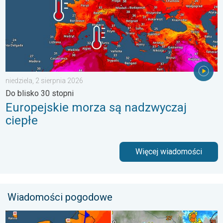
niedziela, 2 sierpnia 2026
Do blisko 30 stopni
Europejskie morza są nadzwyczaj
ciepłe
Więcej wiadomości
Wiadomości pogodowe
Groźne burze na pożegnanie upałów. Ochłodzenie i burze. . . ś