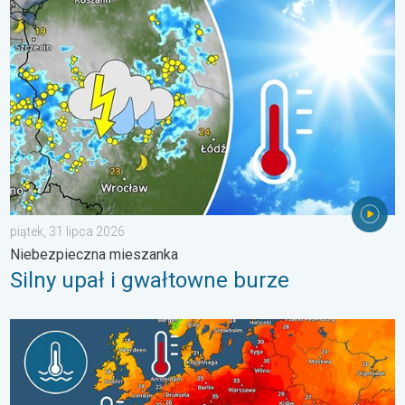
Silny upał i gwałtowne burze. Niebezpieczna mieszanka. . . pią
piątek, 31 lipca 2026
Niebezpieczna mieszanka
Silny upał i gwałtowne burze
Europejskie morza są nadzwyczaj ciepłe. Do blisko 30 stopni. . 