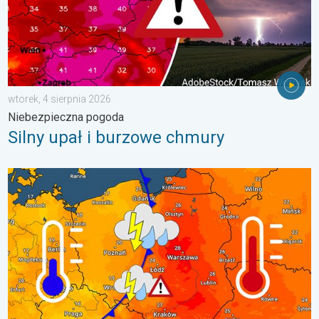
wtorek, 4 sierpnia 2026
Niebezpieczna pogoda
Silny upał i burzowe chmury
Duży kontrast termiczny i początek burz. Gdzie grzmi. . . wto