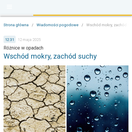
Strona główna
/
Wiadomości pogodowe
/
Wschód mokry, zachód su
12:31
12 maja 2025
Różnice w opadach
Wschód mokry, zachód suchy