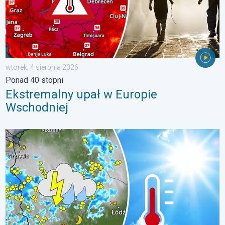
wtorek, 4 sierpnia 2026
Ponad 40 stopni
Ekstremalny upał w Europie
Wschodniej
Silny upał i gwałtowne burze. Niebezpieczna mieszanka. . . pią