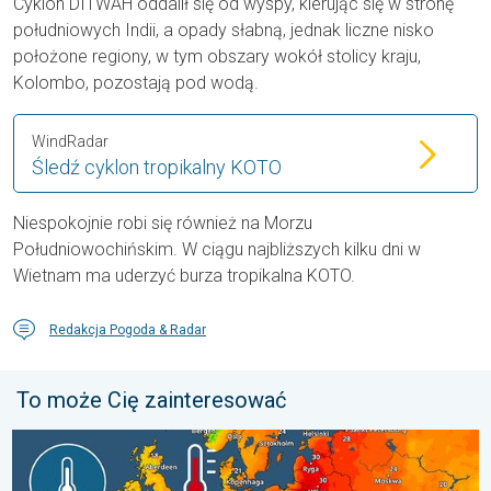
Cyklon DITWAH oddalił się od wyspy, kierując się w stronę
południowych Indii, a opady słabną, jednak liczne nisko
położone regiony, w tym obszary wokół stolicy kraju,
Kolombo, pozostają pod wodą.
WindRadar
Śledź cyklon tropikalny KOTO
Niespokojnie robi się również na Morzu
Południowochińskim. W ciągu najbliższych kilku dni w
Wietnam ma uderzyć burza tropikalna KOTO.
Redakcja Pogoda & Radar
To może Cię zainteresować
Europejskie morza są nadzwyczaj ciepłe. Do blisko 30 stopni. . 