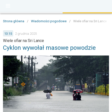
Strona główna
/
Wiadomości pogodowe
/
Wiele ofiar na Sri Lance.
13:15
2 grudnia 2025
Wiele ofiar na Sri Lance
Cyklon wywołał masowe powodzie