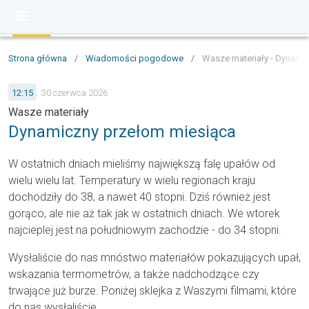
Strona główna
/
Wiadomości pogodowe
/
Wasze materiały - Dynami
12:15
30 czerwca 2026
Wasze materiały
Dynamiczny przełom miesiąca
W ostatnich dniach mieliśmy największą falę upałów od
wielu wielu lat. Temperatury w wielu regionach kraju
dochodziły do 38, a nawet 40 stopni. Dziś również jest
gorąco, ale nie aż tak jak w ostatnich dniach. We wtorek
najcieplej jest na południowym zachodzie - do 34 stopni.
Wysłaliście do nas mnóstwo materiałów pokazujących upał,
wskazania termometrów, a także nadchodzące czy
trwające już burze. Poniżej sklejka z Waszymi filmami, które
do nas wysłaliście.