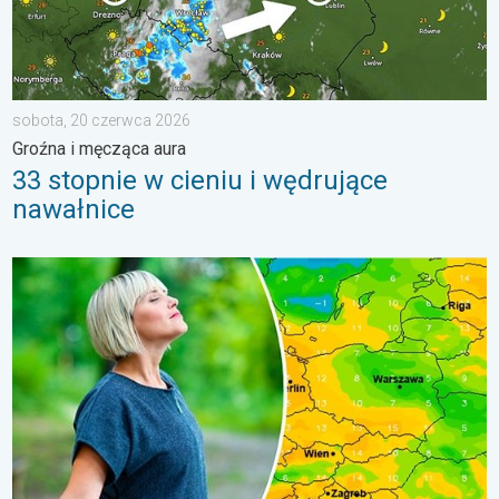
sobota, 20 czerwca 2026
Groźna i męcząca aura
33 stopnie w cieniu i wędrujące
nawałnice
Dlaczego powietrze jest dziś takie przyjemne?. Efekt punktu ros