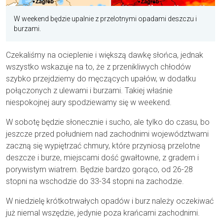
W weekend będzie upalnie z przelotnymi opadami deszczu i
burzami.
Czekaliśmy na ocieplenie i większą dawkę słońca, jednak
wszystko wskazuje na to, że z przenikliwych chłodów
szybko przejdziemy do męczących upałów, w dodatku
połączonych z ulewami i burzami. Takiej właśnie
niespokojnej aury spodziewamy się w weekend.
W sobotę będzie słonecznie i sucho, ale tylko do czasu, bo
jeszcze przed południem nad zachodnimi województwami
zaczną się wypiętrzać chmury, które przyniosą przelotne
deszcze i burze, miejscami dość gwałtowne, z gradem i
porywistym wiatrem. Będzie bardzo gorąco, od 26-28
stopni na wschodzie do 33-34 stopni na zachodzie.
W niedzielę krótkotrwałych opadów i burz należy oczekiwać
już niemal wszędzie, jedynie poza krańcami zachodnimi.