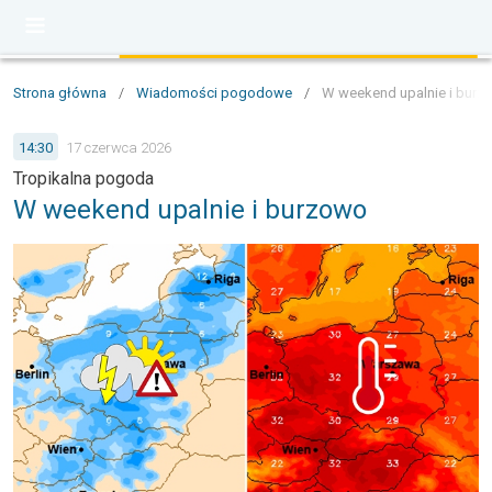
Strona główna
/
Wiadomości pogodowe
/
W weekend upalnie i burz
14:30
17 czerwca 2026
Tropikalna pogoda
W weekend upalnie i burzowo