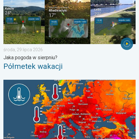
środa, 29 lipca 2026
Jaka pogoda w sierpniu?
Półmetek wakacji
Europejskie morza są nadzwyczaj ciepłe. Do blisko 30 stopni. . 