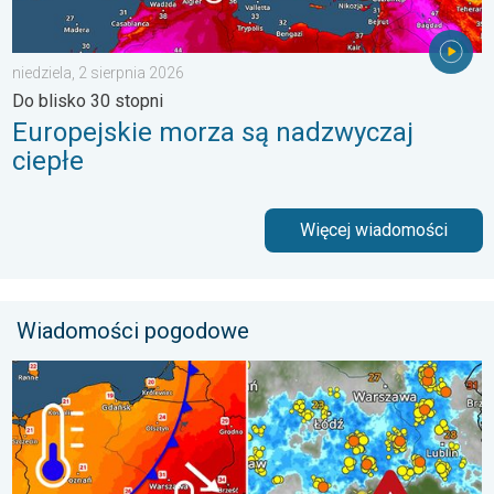
niedziela, 2 sierpnia 2026
Do blisko 30 stopni
Europejskie morza są nadzwyczaj
ciepłe
Więcej wiadomości
Wiadomości pogodowe
Groźne burze na pożegnanie upałów. Ochłodzenie i burze. . . ś