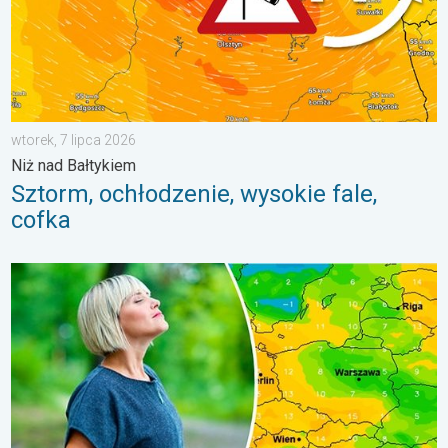
wtorek, 7 lipca 2026
Niż nad Bałtykiem
Sztorm, ochłodzenie, wysokie fale,
cofka
Dlaczego powietrze jest dziś takie przyjemne?. Efekt punktu ros