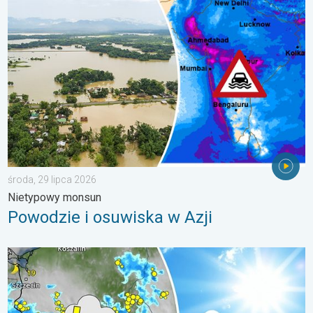
Powodzie i osuwiska w Azji. Nietypowy monsun. . . środa, 29 
środa, 29 lipca 2026
Nietypowy monsun
Powodzie i osuwiska w Azji
Silny upał i gwałtowne burze. Niebezpieczna mieszanka. . . pią