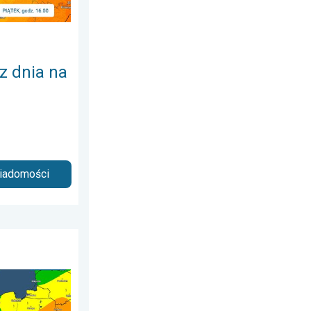
 z dnia na
wiadomości
a, 1 sierpnia 2026
zenie upału. Ostrzeżenie pogodowe. . . czwartek, 6 sierpnia 2