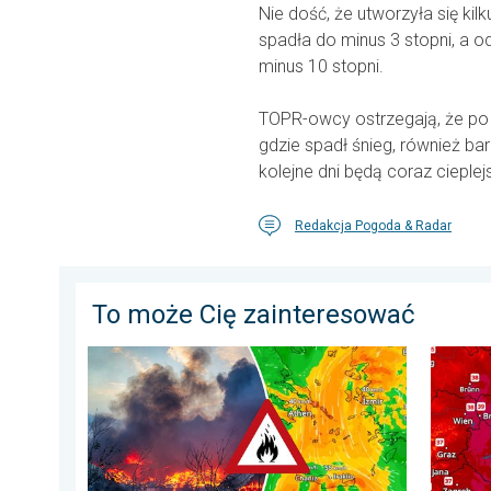
Nie dość, że utworzyła się ki
spadła do minus 3 stopni, a 
minus 10 stopni.
TOPR-owcy ostrzegają, że po
gdzie spadł śnieg, również bar
kolejne dni będą coraz cieplej
Redakcja Pogoda & Radar
To może Cię zainteresować
Pożary lasów szaleją także w Europie Południowo-Wsch
Ekstrem