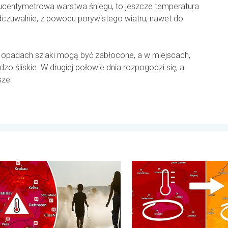
lkucentymetrowa warstwa śniegu, to jeszcze temperatura
odczuwalnie, z powodu porywistego wiatru, nawet do
 opadach szlaki mogą być zabłocone, a w miejscach,
dzo śliskie. W drugiej połowie dnia rozpogodzi się, a
sze.
odniej. Upał i silne wiatry. . . czwartek, 30 lipca 2026
alny upał w Europie Wschodniej. Ponad 40 stopni. . . wtorek, 4 
20 stopni różnicy z dnia na