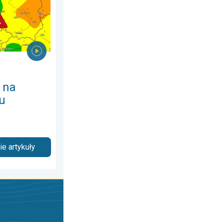
 na
u
e artykuły