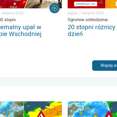
4 sierpnia 2026
piątek, 7 sierpnia 2026
0 stopni
Ogromne ochłodzenie
remalny upał w
20 stopni różnicy
pie Wschodniej
dzień
Więcej 
punktu rosy. . . poniedziałek, 6 lipca 2026
wichury, grad, trąba powietrzna. Ostrzeżenie pogodowe. . . sobot
Gwałtowne burze na zwieńc