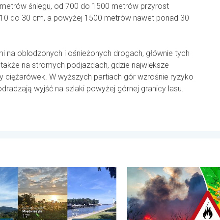
metrów śniegu, od 700 do 1500 metrów przyrost
d 10 do 30 cm, a powyżej 1500 metrów nawet ponad 30
iami na oblodzonych i ośnieżonych drogach, głównie tych
 także na stromych podjazdach, gdzie największe
 ciężarówek. W wyższych partiach gór wzrośnie ryzyko
dradzają wyjść na szlaki powyżej górnej granicy lasu.
roda, 29 lipca 2026
k wakacji. Jaka pogoda w sierpniu?. . . środa, 29 lipca 2026
Pożary lasów szaleją także 