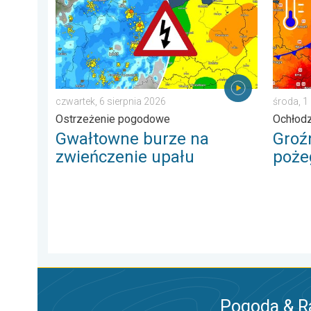
czwartek, 6 sierpnia 2026
środa, 1
Ostrzeżenie pogodowe
Ochłodz
Gwałtowne burze na
Groź
zwieńczenie upału
poże
Pogoda & R