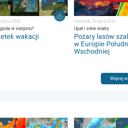
9 lipca 2026
czwartek, 30 lipca 2026
goda w sierpniu?
Upał i silne wiatry
etek wakacji
Pożary lasów szal
w Europie Połudn
Wschodniej
Więcej 
pogodowe. . . czwartek, 6 sierpnia 2026
burze na pożegnanie upałów. Ochłodzenie i burze. . . środa, 1 l
Ulewy, wichury, grad, trąb