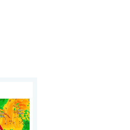
w Europie Południowo-Wschodniej. Upał i silne wiatry. . . czwar