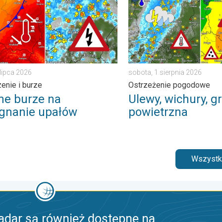
 lipca 2026
sobota, 1 sierpnia 2026
enie i burze
Ostrzeżenie pogodowe
ne burze na
Ulewy, wichury, gr
gnanie upałów
powietrzna
Wszystki
adar są również dostępne na