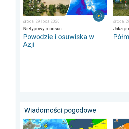
środa, 29 lipca 2026
środa, 2
Nietypowy monsun
Jaka po
Powodzie i osuwiska w
Półm
Azji
Wiadomości pogodowe
Gwałtowne burze na zwieńczenie upału. Ostrzeżenie 
Groźne 