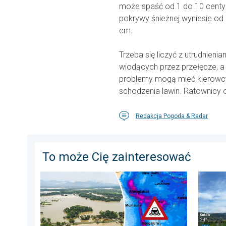
może spaść od 1 do 10 centy
pokrywy śnieżnej wyniesie o
cm.
Trzeba się liczyć z utrudnien
wiodących przez przełęcze, a
problemy mogą mieć kierowcy
schodzenia lawin. Ratownicy o
Redakcja Pogoda & Radar
To może Cię zainteresować
Powodzie i osuwiska w Azji. Nietypowy monsun. . . ś
Półmete