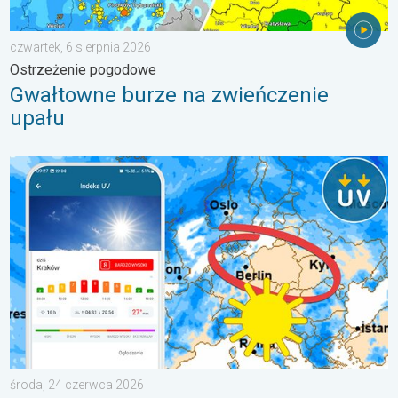
czwartek, 6 sierpnia 2026
Ostrzeżenie pogodowe
Gwałtowne burze na zwieńczenie
upału
Brak opadów do końca tygodnia. Chroń się przed słońcem. . 
środa, 24 czerwca 2026