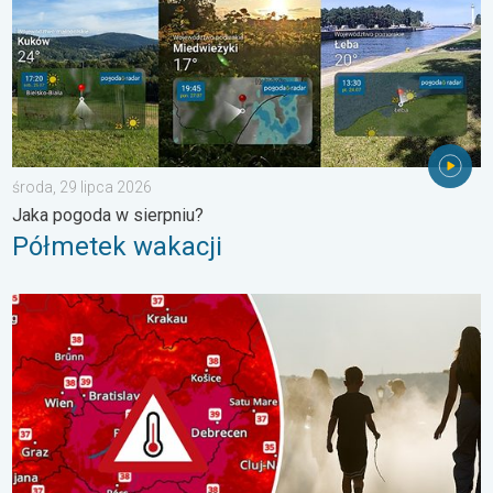
środa, 29 lipca 2026
Jaka pogoda w sierpniu?
Półmetek wakacji
Ekstremalny upał w Europie Wschodniej. Ponad 40 stopni. . . w