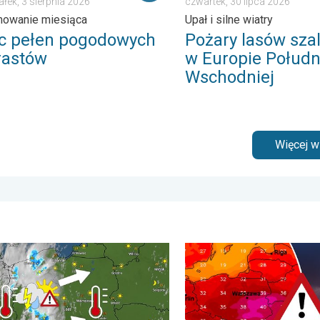
ałek, 3 sierpnia 2026
czwartek, 30 lipca 2026
owanie miesiąca
Upał i silne wiatry
ec pełen pogodowych
Pożary lasów szal
rastów
w Europie Połudn
Wschodniej
Więcej 
ońcem. . . środa, 24 czerwca 2026
nie w cieniu i wędrujące nawałnice. Groźna i męcząca aura. . .
Silny upał i burzowe chmur