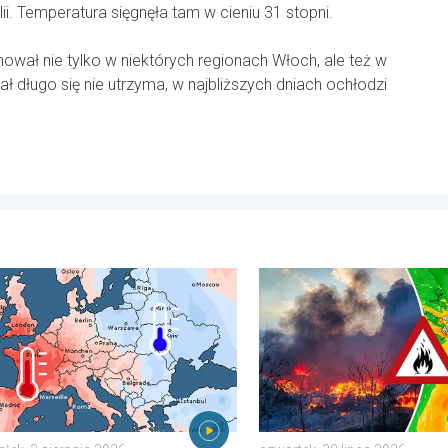
ii. Temperatura sięgnęła tam w cieniu 31 stopni.
wał nie tylko w niektórych regionach Włoch, ale też w
pał długo się nie utrzyma, w najbliższych dniach ochłodzi
pni. . . wtorek, 4 sierpnia 2026
pełen pogodowych kontrastów. Podsumowanie miesiąca. . . ponie
Pożary lasów szaleją także 