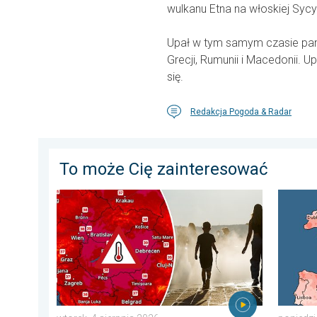
wulkanu Etna na włoskiej Sycyl
Upał w tym samym czasie pano
Grecji, Rumunii i Macedonii. U
się.
Redakcja Pogoda & Radar
To może Cię zainteresować
Ekstremalny upał w Europie Wschodniej. Ponad 40 sto
Lipiec 