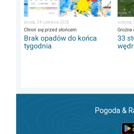
środa, 24 czerwca 2026
sobota,
Chroń się przed słońcem
Groźna 
Brak opadów do końca
33 st
tygodnia
wędr
Pogoda & R