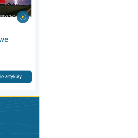
owe
e artykuły