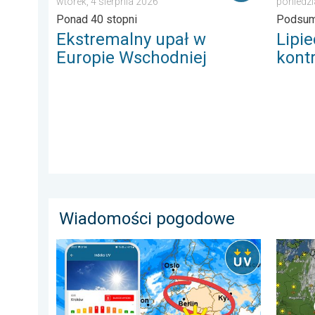
wtorek, 4 sierpnia 2026
poniedzi
Ponad 40 stopni
Podsum
Ekstremalny upał w
Lipi
Europie Wschodniej
kont
Wiadomości pogodowe
Brak opadów do końca tygodnia. Chroń się przed sł
33 stop