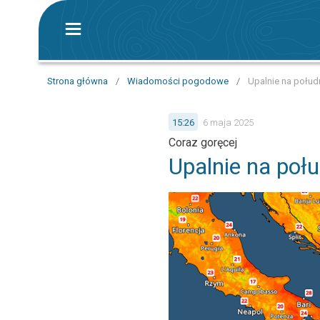
Strona główna
/
Wiadomości pogodowe
/
Upalnie na połud
15:26
6 maja 2025
Coraz goręcej
Upalnie na poł