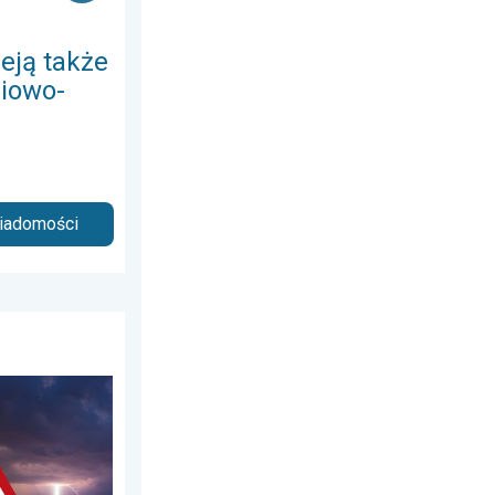
eją także
iowo-
wiadomości
 sobota, 20 czerwca 2026
y. Niebezpieczna pogoda. . . wtorek, 4 sierpnia 2026