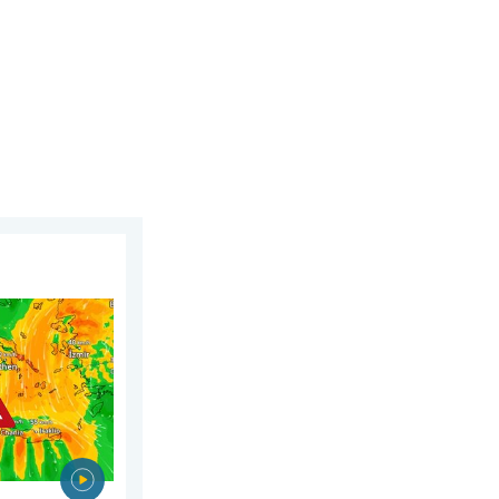
działek, 3 sierpnia 2026
w Europie Południowo-Wschodniej. Upał i silne wiatry. . . czwar