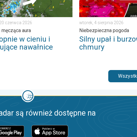
 20 czerwca 2026
wtorek, 4 sierpnia 2026
i męcząca aura
Niebezpieczna pogoda
opnie w cieniu i
Silny upał i burz
ujące nawałnice
chmury
Wszystki
adar są również dostępne na