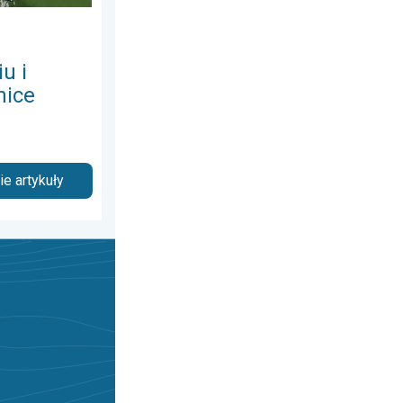
u i
nice
e artykuły