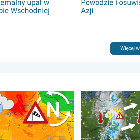
remalny upał w
Powodzie i osuwi
pie Wschodniej
Azji
Więcej 
pogodowe. . . sobota, 1 sierpnia 2026
 ochłodzenie, wysokie fale, cofka. Niż nad Bałtykiem. . . wtorek,
33 stopnie w cieniu i wędr