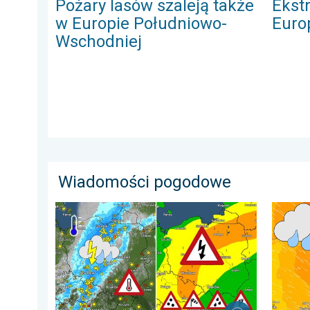
Pożary lasów szaleją także
Ekst
w Europie Południowo-
Euro
Wschodniej
Wiadomości pogodowe
Ulewy, wichury, grad, trąba powietrzna. Ostrzeżenie 
Sztorm,