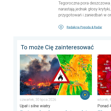
Tegoroczna pora deszczowa 
narastają jednak głosy krytyk
przygotowań i zaniedbań w or
Redakcja Pogoda & Radar
To może Cię zainteresować
Pożary lasów szaleją także w Europie Południowo-Wsch
Ekstrem
czwartek, 30 lipca 2026
wtorek, 
Upał i silne wiatry
Ponad 4