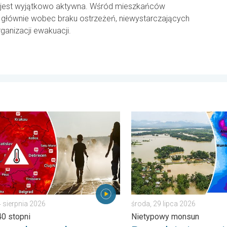
jest wyjątkowo aktywna. Wśród mieszkańców
i, głównie wobec braku ostrzeżeń, niewystarczających
ganizacji ewakuacji.
odniej. Upał i silne wiatry. . . czwartek, 30 lipca 2026
alny upał w Europie Wschodniej. Ponad 40 stopni. . . wtorek, 4 
Powodzie i osuwiska w Azji
4 sierpnia 2026
środa, 29 lipca 2026
0 stopni
Nietypowy monsun