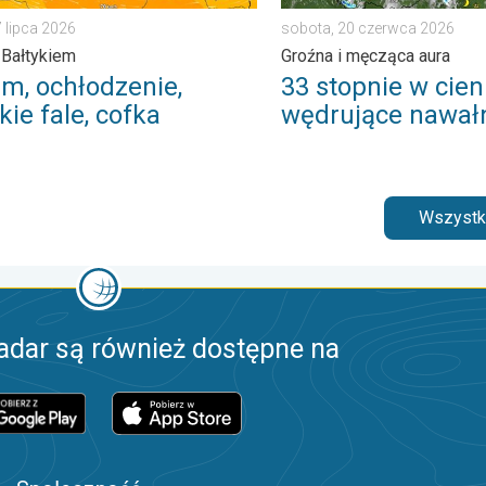
7 lipca 2026
sobota, 20 czerwca 2026
 Bałtykiem
Groźna i męcząca aura
rm, ochłodzenie,
33 stopnie w cieni
ie fale, cofka
wędrujące nawał
Wszystki
adar są również dostępne na