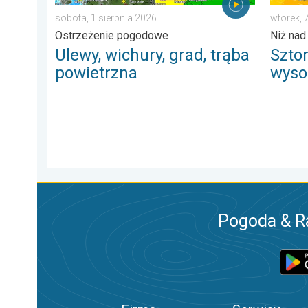
sobota, 1 sierpnia 2026
wtorek, 
Ostrzeżenie pogodowe
Niż nad
Ulewy, wichury, grad, trąba
Szto
powietrzna
wysok
Pogoda & R