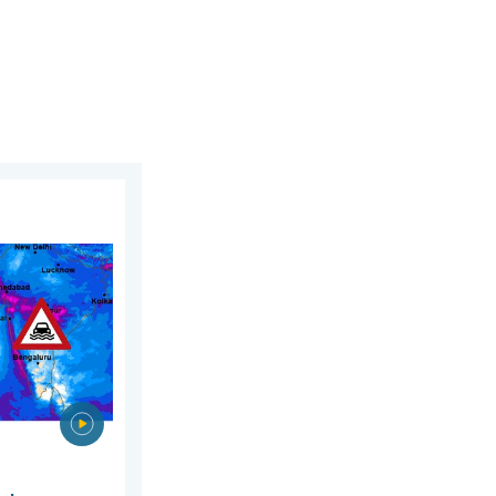
sierpnia 2026
. Nietypowy monsun. . . środa, 29 lipca 2026