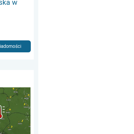
ska w
wiadomości
 7 lipca 2026
ujące nawałnice. Groźna i męcząca aura. . . sobota, 20 czerwca