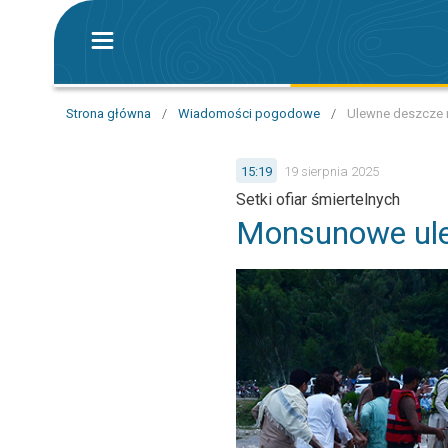
Strona główna
/
Wiadomości pogodowe
/
Ulewne deszcze 
15:19
19 sierpnia 2025
Setki ofiar śmiertelnych
Monsunowe ule