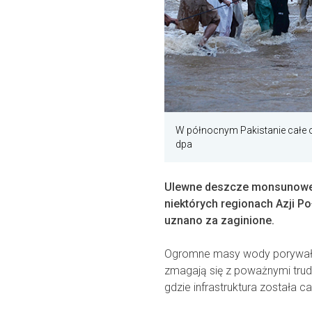
W północnym Pakistanie całe 
dpa
Ulewne deszcze monsunowe w
niektórych regionach Azji Po
uznano za zaginione.
Ogromne masy wody porywały d
zmagają się z poważnymi trud
gdzie infrastruktura została c