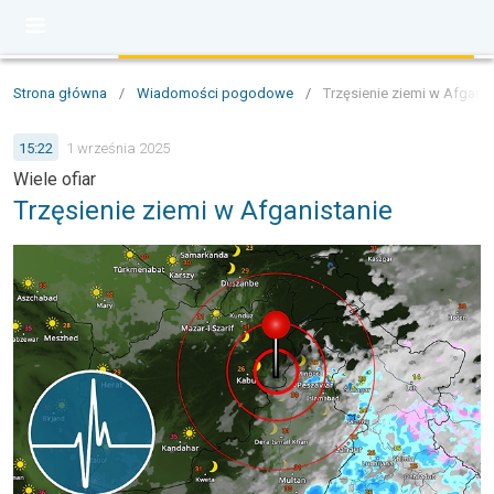
Strona główna
/
Wiadomości pogodowe
/
Trzęsienie ziemi w Afganis
15:22
1 września 2025
Wiele ofiar
Trzęsienie ziemi w Afganistanie