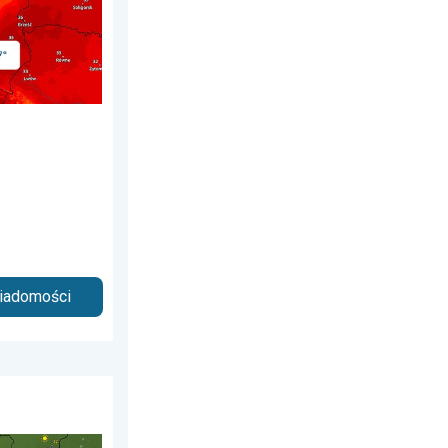
wiadomości
iedziałek, 6 lipca 2026
ujące nawałnice. Groźna i męcząca aura. . . sobota, 20 czerwca