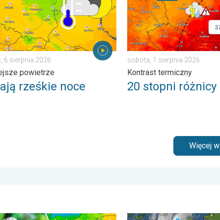
, 6 sierpnia 2026
sobota, 1 sierpnia 2026
ejsze powietrze
Kontrast termiczny
ają rześkie noce
20 stopni różnicy
Więcej 
. . . środa, 5 sierpnia 2026
o powietrze jest dziś takie przyjemne?. Efekt punktu rosy. . . pon
33 stopnie w cieniu i wędr