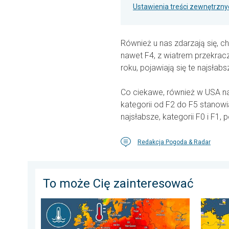
Ustawienia treści zewnętrzny
Również u nas zdarzają się, ch
nawet F4, z wiatrem przekracz
roku, pojawiają się te najsłabs
Co ciekawe, również w USA naj
kategorii od F2 do F5 stanowią
najsłabsze, kategorii F0 i F1,
Redakcja Pogoda & Radar
To może Cię zainteresować
Europejskie morza są nadzwyczaj ciepłe. Do blisko 30 
Wracają