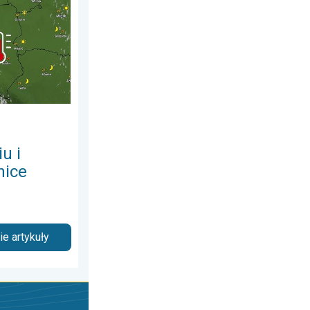
u i
nice
e artykuły