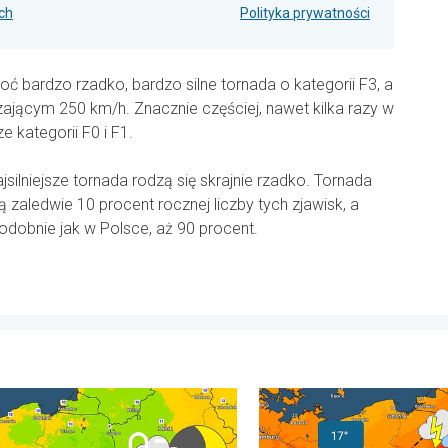
ch
Polityka prywatności
oć bardzo rzadko, bardzo silne tornada o kategorii F3, a
ającym 250 km/h. Znacznie częściej, nawet kilka razy w
ze kategorii F0 i F1.
silniejsze tornada rodzą się skrajnie rzadko. Tornada
 zaledwie 10 procent rocznej liczby tych zjawisk, a
 podobnie jak w Polsce, aż 90 procent.
stopni. . . niedziela, 2 sierpnia 2026
 rześkie noce. Chłodniejsze powietrze. . . czwartek, 6 sierpnia 
20 stopni różnicy. Kontrast