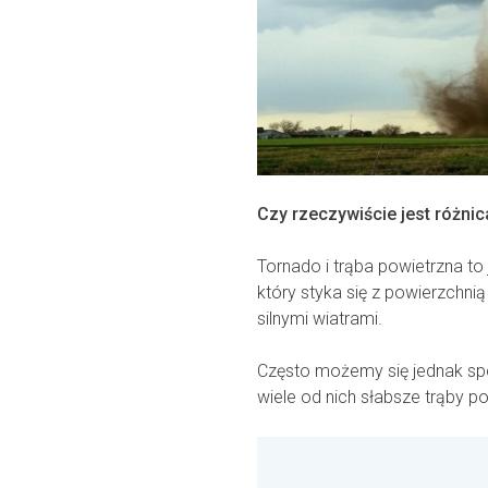
Czy rzeczywiście jest różni
Tornado i trąba powietrzna to 
który styka się z powierzchni
silnymi wiatrami.
Często możemy się jednak spot
wiele od nich słabsze trąby p