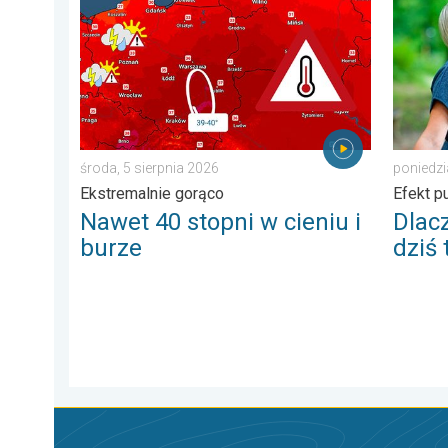
środa, 5 sierpnia 2026
poniedzi
Ekstremalnie gorąco
Efekt p
Nawet 40 stopni w cieniu i
Dlac
burze
dziś