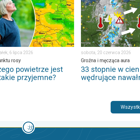
ałek, 6 lipca 2026
sobota, 20 czerwca 2026
unktu rosy
Groźna i męcząca aura
zego powietrze jest
33 stopnie w cieni
 takie przyjemne?
wędrujące nawał
Wszystki