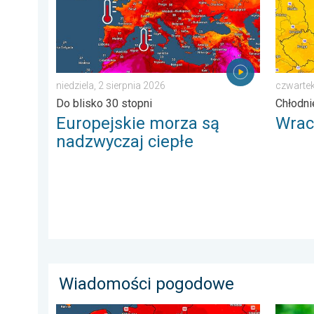
niedziela, 2 sierpnia 2026
czwartek
Do blisko 30 stopni
Chłodni
Europejskie morza są
Wrac
nadzwyczaj ciepłe
Wiadomości pogodowe
Nawet 40 stopni w cieniu i burze. Ekstremalnie gorąco
Dlaczeg