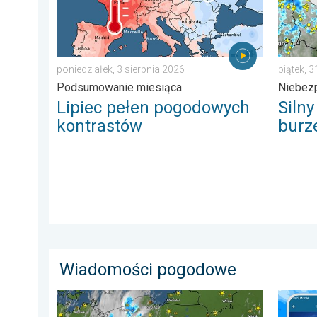
poniedziałek, 3 sierpnia 2026
piątek, 3
Podsumowanie miesiąca
Niebez
Lipiec pełen pogodowych
Siln
kontrastów
burz
Wiadomości pogodowe
33 stopnie w cieniu i wędrujące nawałnice. Groźna i
Brak op