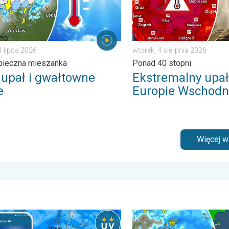
1 lipca 2026
wtorek, 4 sierpnia 2026
pieczna mieszanka
Ponad 40 stopni
y upał i gwałtowne
Ekstremalny upał
e
Europie Wschodn
Więcej 
 męcząca aura. . . sobota, 20 czerwca 2026
adów do końca tygodnia. Chroń się przed słońcem. . . środa, 
Gwałtowne burze na zwieńc