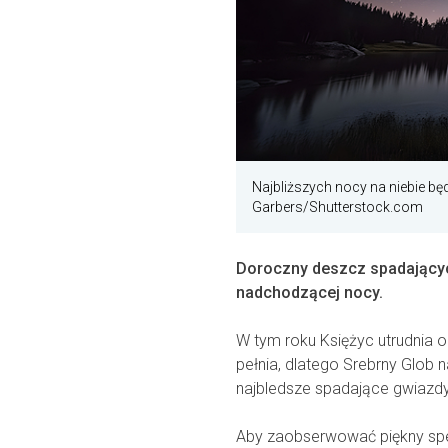
Najbliższych nocy na niebie bę
Garbers/Shutterstock.com
Doroczny deszcz spadającyc
nadchodzącej nocy.
W tym roku Księżyc utrudnia 
pełnia, dlatego Srebrny Glob 
najbledsze spadające gwiazdy
Aby zaobserwować piękny spekt