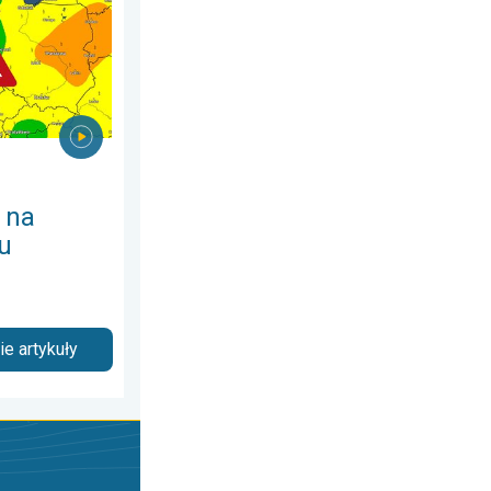
 na
u
e artykuły