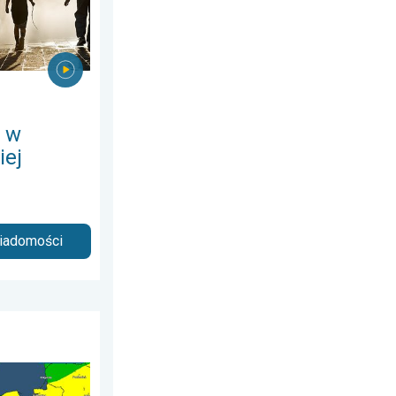
 w
iej
wiadomości
24 czerwca 2026
zenie upału. Ostrzeżenie pogodowe. . . czwartek, 6 sierpnia 2