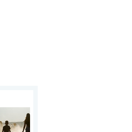
ipca 2026
 Wschodniej. Ponad 40 stopni. . . wtorek, 4 sierpnia 2026