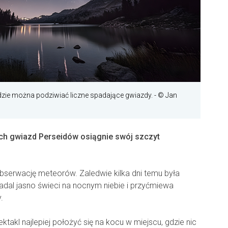
dzie można podziwiać liczne spadające gwiazdy.
- © Jan
h gwiazd Perseidów osiągnie swój szczyt
obserwację meteorów. Zaledwie kilka dni temu była
nadal jasno świeci na nocnym niebie i przyćmiewa
.
akl najlepiej położyć się na kocu w miejscu, gdzie nic