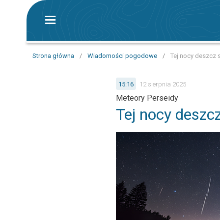
Strona główna
/
Wiadomości pogodowe
/
Tej nocy deszcz
15:16
12 sierpnia 2025
Meteory Perseidy
Tej nocy deszc