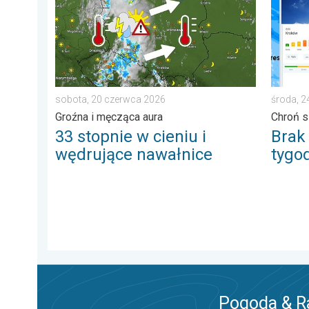
sobota, 20 czerwca 2026
środa, 
Groźna i męcząca aura
Chroń s
33 stopnie w cieniu i
Brak
wędrujące nawałnice
tygo
Pogoda & R