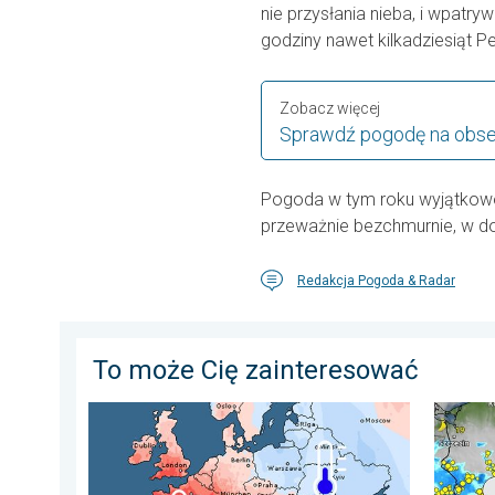
nie przysłania nieba, i wpatryw
godziny nawet kilkadziesiąt P
Zobacz więcej
Sprawdź pogodę na obs
Pogoda w tym roku wyjątkowo
przeważnie bezchmurnie, w do
Redakcja Pogoda & Radar
To może Cię zainteresować
Lipiec pełen pogodowych kontrastów. Podsumowanie 
Silny u