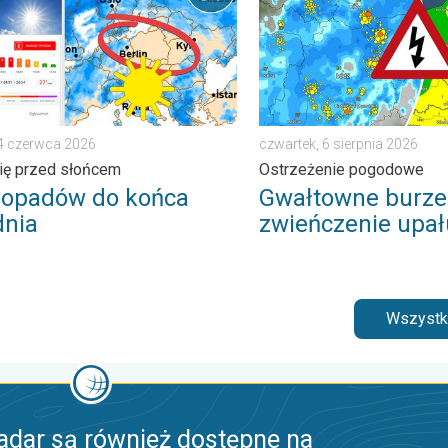
24 czerwca 2026
czwartek, 6 sierpnia 2026
ię przed słońcem
Ostrzeżenie pogodowe
 opadów do końca
Gwałtowne burze
dnia
zwieńczenie upał
Wszystki
adar są również dostępne na