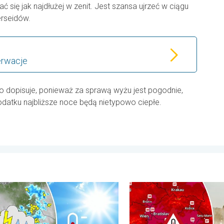
ać się jak najdłużej w zenit. Jest szansa ujrzeć w ciągu
erseidów.
erwacje
 dopisuje, ponieważ za sprawą wyżu jest pogodnie,
datku najbliższe noce będą nietypowo ciepłe.
miesiąca. . . poniedziałek, 3 sierpnia 2026
pał i gwałtowne burze. Niebezpieczna mieszanka. . . piątek, 31 l
Ekstremalny upał w Europie