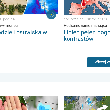
9 lipca 2026
poniedziałek, 3 sierpnia 2026
owy monsun
Podsumowanie miesiąca
dzie i osuwiska w
Lipiec pełen po
kontrastów
Więcej 
ońcem. . . środa, 24 czerwca 2026
 grad na Mazurach. Do 7 cm średnicy. . . piątek, 7 sierpnia 202
33 stopnie w cieniu i wędr