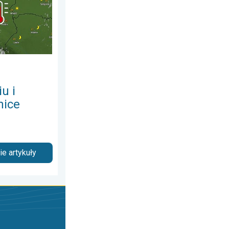
u i
nice
e artykuły