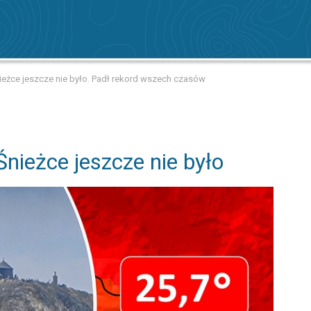
ieżce jeszcze nie było. Padł rekord wszech czasów
nieżce jeszcze nie było