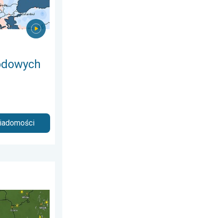
godowych
wiadomości
6
ujące nawałnice. Groźna i męcząca aura. . . sobota, 20 czerwca