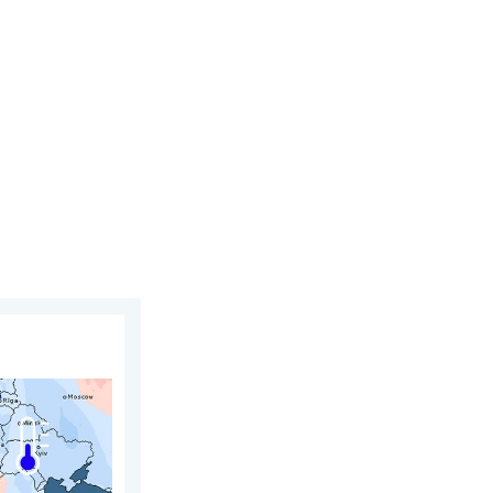
ontrastów. Podsumowanie miesiąca. . . poniedziałek, 3 sierpni