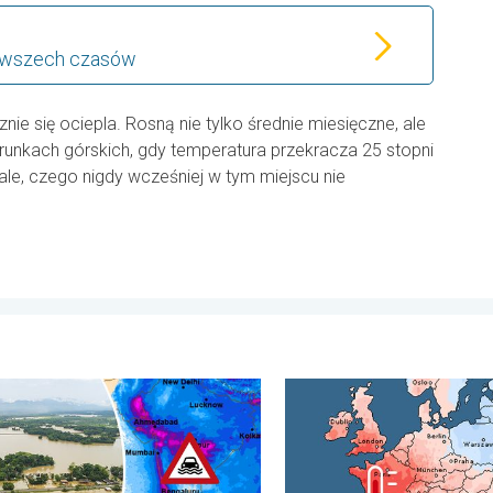
d wszech czasów
ie się ociepla. Rosną nie tylko średnie miesięczne, ale
runkach górskich, gdy temperatura przekracza 25 stopni
le, czego nigdy wcześniej w tym miejscu nie
a. . . piątek, 31 lipca 2026
e i osuwiska w Azji. Nietypowy monsun. . . środa, 29 lipca 2026
Lipiec pełen pogodowych k