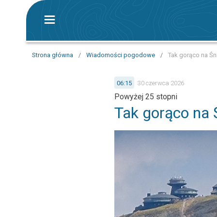
Strona główna
/
Wiadomości pogodowe
/
Tak gorąco na Śn
06:15
30 czerwca 2026
Powyżej 25 stopni
Tak gorąco na Ś