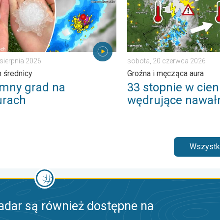
 sierpnia 2026
sobota, 20 czerwca 2026
 średnicy
Groźna i męcząca aura
mny grad na
33 stopnie w cieni
rach
wędrujące nawał
Wszystki
adar są również dostępne na