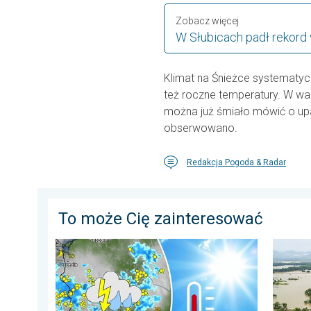
Zobacz więcej
W Słubicach padł rekor
Klimat na Śnieżce systematyczn
też roczne temperatury. W wa
można już śmiało mówić o upa
obserwowano.
Redakcja Pogoda & Radar
To może Cię zainteresować
Silny upał i gwałtowne burze. Niebezpieczna mieszank
Powodzi