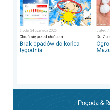
środa, 24 czerwca 2026
piątek, 7
Chroń się przed słońcem
Do 7 cm
Brak opadów do końca
Ogro
tygodnia
Mazu
Pogoda & R