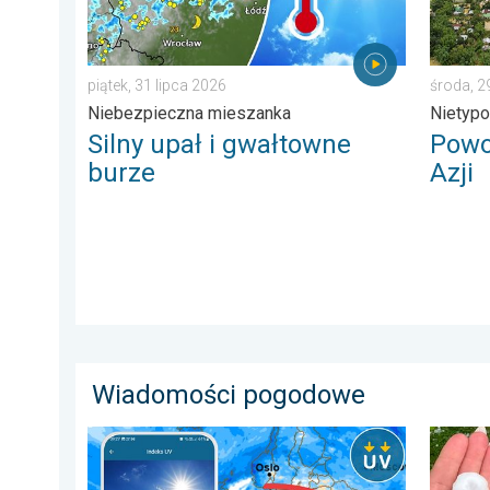
piątek, 31 lipca 2026
środa, 2
Niebezpieczna mieszanka
Nietyp
Silny upał i gwałtowne
Powo
burze
Azji
Wiadomości pogodowe
Brak opadów do końca tygodnia. Chroń się przed sł
Ogromny