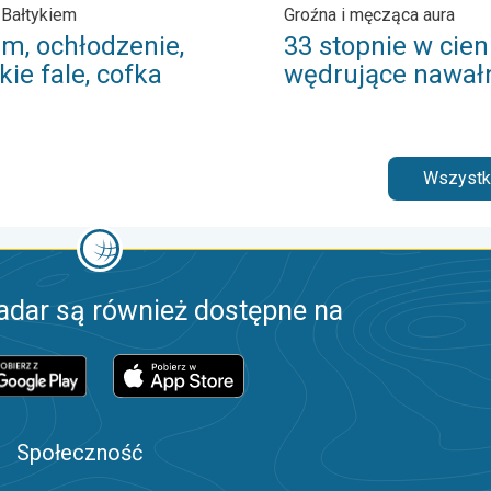
 Bałtykiem
Groźna i męcząca aura
rm, ochłodzenie,
33 stopnie w cieni
ie fale, cofka
wędrujące nawał
Wszystki
adar są również dostępne na
Społeczność