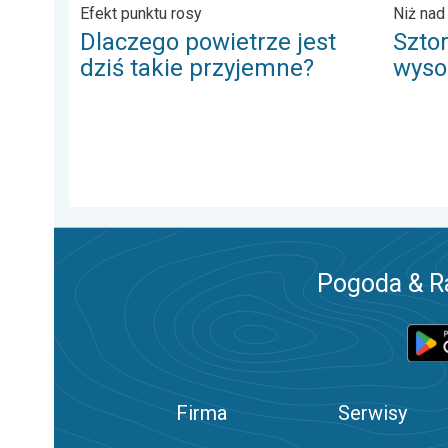
Efekt punktu rosy
Niż nad
Dlaczego powietrze jest
Szto
dziś takie przyjemne?
wysok
Pogoda & R
Firma
Serwisy