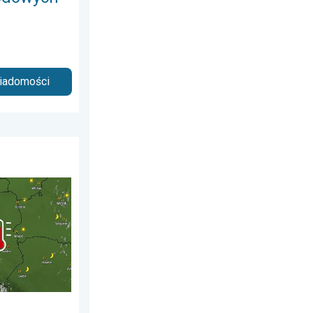
wiadomości
 7 lipca 2026
ujące nawałnice. Groźna i męcząca aura. . . sobota, 20 czerwca