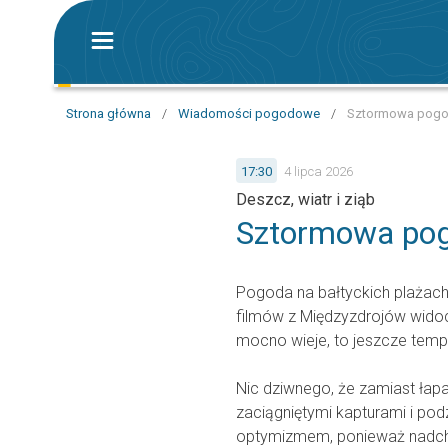
Strona główna
/
Wiadomości pogodowe
/
Sztormowa pogoda
17:30
4 lipca 2026
Deszcz, wiatr i ziąb
Sztormowa pog
Pogoda na bałtyckich plażac
filmów z Międzyzdrojów widoc
mocno wieje, to jeszcze tempe
Nic dziwnego, że zamiast łapan
zaciągniętymi kapturami i po
optymizmem, ponieważ nadcho