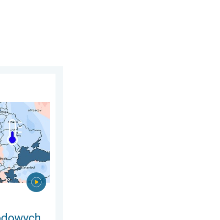
 lipca 2026
ontrastów. Podsumowanie miesiąca. . . poniedziałek, 3 sierpni
godowych