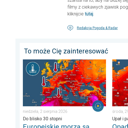
szansa na to, aby na dłużej s
filmy z ciekawych zjawisk pog
kliknijcie
tutaj
.
Redakcja Pogoda & Radar
To może Cię zainteresować
Europejskie morza są nadzwyczaj ciepłe. Do blisko 30 
Opadów b
niedziela, 2 sierpnia 2026
środa, 2
Do blisko 30 stopni
Upał i 
Europejskie morza są
Opad