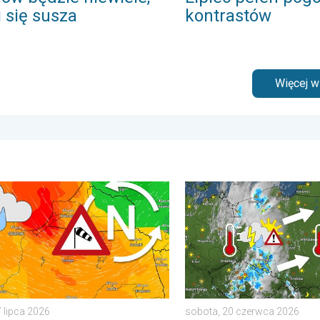
i się susza
kontrastów
Więcej 
punktu rosy. . . poniedziałek, 6 lipca 2026
 ochłodzenie, wysokie fale, cofka. Niż nad Bałtykiem. . . wtorek,
33 stopnie w cieniu i wędr
7 lipca 2026
sobota, 20 czerwca 2026