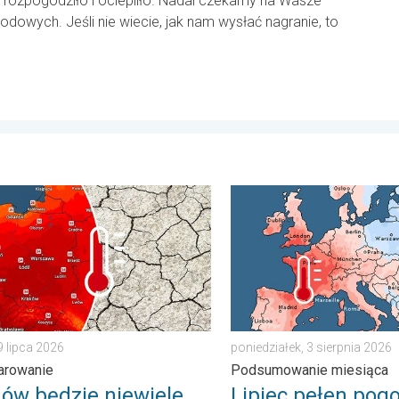
ię rozpogodziło i ociepliło. Nadal czekamy na Wasze
odowych. Jeśli nie wiecie, jak nam wysłać nagranie, to
stopni. . . niedziela, 2 sierpnia 2026
ędzie niewiele, nasili się susza. Upał i parowanie. . . środa, 29
Lipiec pełen pogodowych k
9 lipca 2026
poniedziałek, 3 sierpnia 2026
parowanie
Podsumowanie miesiąca
ów będzie niewiele,
Lipiec pełen po