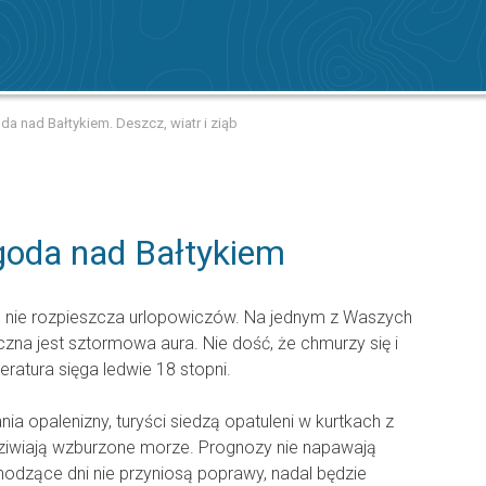
 nad Bałtykiem. Deszcz, wiatr i ziąb
oda nad Bałtykiem
h nie rozpieszcza urlopowiczów. Na jednym z Waszych
zna jest sztormowa aura. Nie dość, że chmurzy się i
ratura sięga ledwie 18 stopni.
ia opalenizny, turyści siedzą opatuleni w kurtkach z
dziwiają wzburzone morze. Prognozy nie napawają
dzące dni nie przyniosą poprawy, nadal będzie