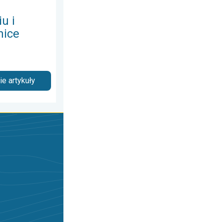
u i
nice
e artykuły