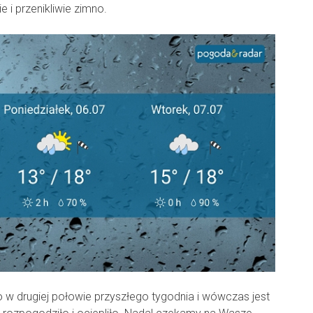
 i przenikliwie zimno.
 w drugiej połowie przyszłego tygodnia i wówczas jest