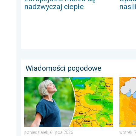
nadzwyczaj ciepłe
nasil
Wiadomości pogodowe
Dlaczego powietrze jest dziś takie przyjemne?. Efekt 
Sztorm,
poniedziałek, 6 lipca 2026
wtorek, 