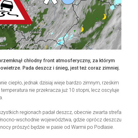
przemknął chłodny front atmosferyczny, za którym
wietrze. Pada deszcz i śnieg, jest też coraz zimniej.
ie ciepło, jednak dzisiaj wieje bardzo zimnym, rześkim
temperatura nie przekracza już 10 stopni, lecz oscyluje
a.
zystkich regionach padał deszcz, obecnie zwarta strefa
łnocno-wschodnie województwa, gdzie oprócz deszczu
 nocy prószyć będzie w pasie od Warmii po Podlasie.