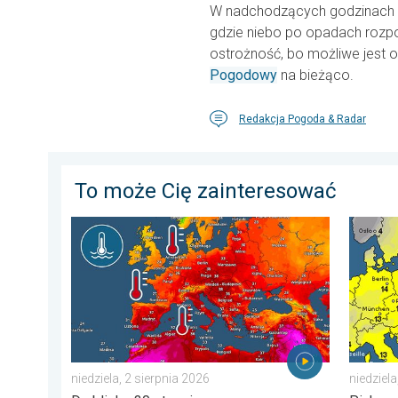
W nadchodzących godzinach ch
gdzie niebo po opadach rozpo
ostrożność, bo możliwe jest o
Pogodowy
na bieżąco.
Redakcja Pogoda & Radar
To może Cię zainteresować
Europejskie morza są nadzwyczaj ciepłe. Do blisko 30 
Słońce w
niedziela, 2 sierpnia 2026
niedziela