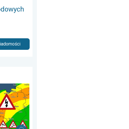
godowych
wiadomości
 7 lipca 2026
a powietrzna. Ostrzeżenie pogodowe. . . sobota, 1 sierpnia 2026