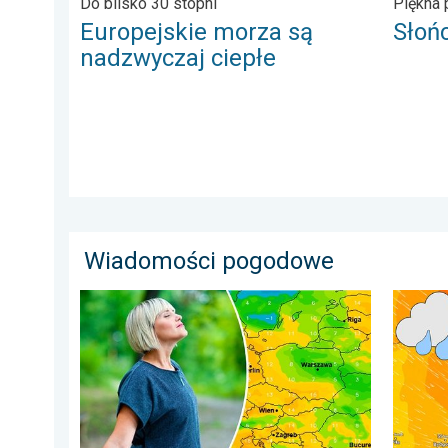
Do blisko 30 stopni
Piękna
Europejskie morza są
Słońc
nadzwyczaj ciepłe
Wiadomości pogodowe
Dlaczego powietrze jest dziś takie przyjemne?. Efekt 
Sztorm,