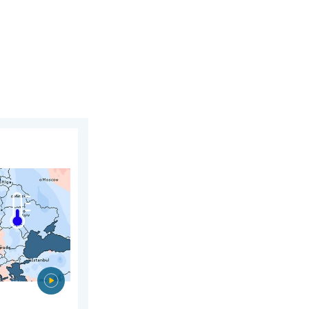
ontrastów. Podsumowanie miesiąca. . . poniedziałek, 3 sierpni