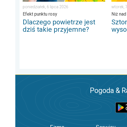
poniedziałek, 6 lipca 2026
wtorek, 
Efekt punktu rosy
Niż nad
Dlaczego powietrze jest
Szto
dziś takie przyjemne?
wysok
Pogoda & R