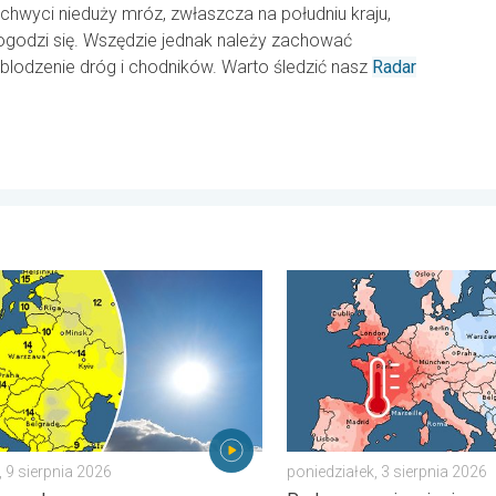
wyci nieduży mróz, zwłaszcza na południu kraju,
godzi się. Wszędzie jednak należy zachować
blodzenie dróg i chodników. Warto śledzić nasz
Radar
stopni. . . niedziela, 2 sierpnia 2026
 roli głównej. Piękna pogoda. . . niedziela, 9 sierpnia 2026
Lipiec pełen pogodowych k
, 9 sierpnia 2026
poniedziałek, 3 sierpnia 2026