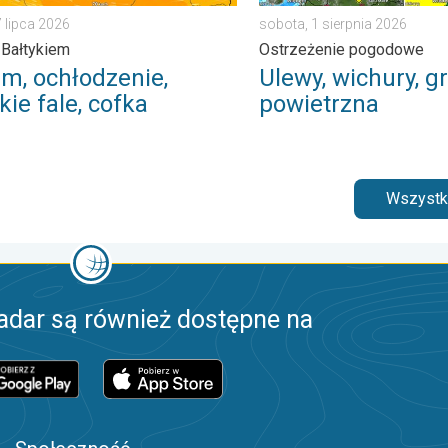
7 lipca 2026
sobota, 1 sierpnia 2026
 Bałtykiem
Ostrzeżenie pogodowe
rm, ochłodzenie,
Ulewy, wichury, gr
ie fale, cofka
powietrzna
Wszystki
adar są również dostępne na