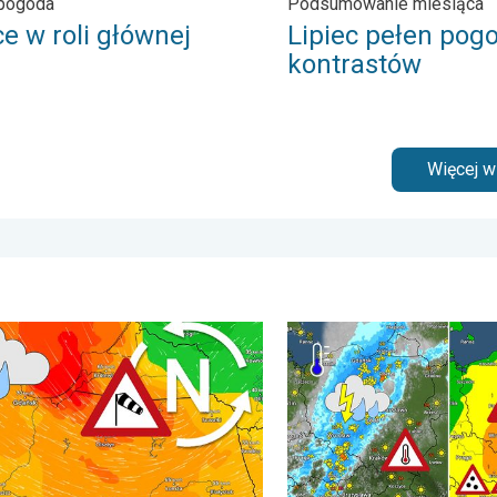
 pogoda
Podsumowanie miesiąca
e w roli głównej
Lipiec pełen po
kontrastów
Więcej 
punktu rosy. . . poniedziałek, 6 lipca 2026
 ochłodzenie, wysokie fale, cofka. Niż nad Bałtykiem. . . wtorek,
Ulewy, wichury, grad, trąb