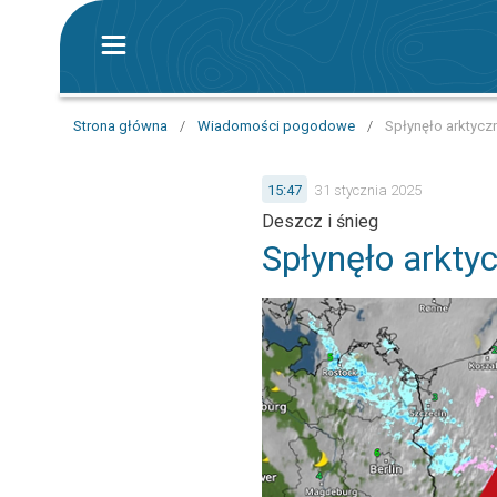
Strona główna
/
Wiadomości pogodowe
/
Spłynęło arktycz
15:47
31 stycznia 2025
Deszcz i śnieg
Spłynęło arkty