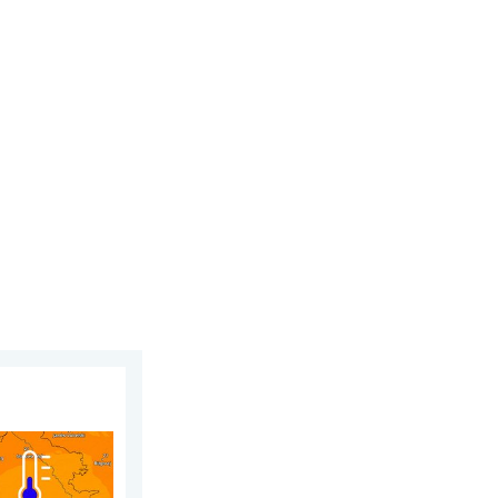
działek, 3 sierpnia 2026
 dzień. Ogromne ochłodzenie. . . piątek, 7 sierpnia 2026