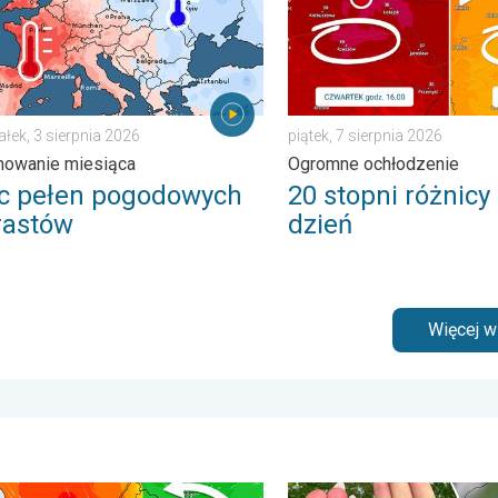
ałek, 3 sierpnia 2026
piątek, 7 sierpnia 2026
owanie miesiąca
Ogromne ochłodzenie
ec pełen pogodowych
20 stopni różnicy
rastów
dzień
Więcej 
 . wtorek, 4 sierpnia 2026
 ochłodzenie, wysokie fale, cofka. Niż nad Bałtykiem. . . wtorek,
Ogromny grad na Mazurach. 