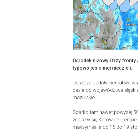
Ośrodek niżowy i trzy fronty
typowo jesiennej niedzieli.
Deszcze padały niemal we wsz
pasie od województwa śląski
mazurskie.
Spadło tam nawet powyżej 50
znalazły się Katowice. Temper
maksymalnie od 16 do 19 stop