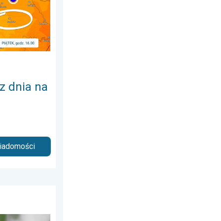
 z dnia na
wiadomości
 7 lipca 2026
Do 7 cm średnicy. . . piątek, 7 sierpnia 2026