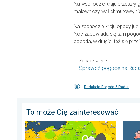
Na wschodzie kraju przeszły 
malowniczy wał chmurowy, nio
Na zachodzie kraju opady już 
Noc zapowiada się tam pogod
popada, w drugiej też się przej
Zobacz więcej
Sprawdź pogodę na Rad
Redakcja Pogoda & Radar
To może Cię zainteresować
Wracają rześkie noce. Chłodniejsze powietrze. . . cz
Lipiec 