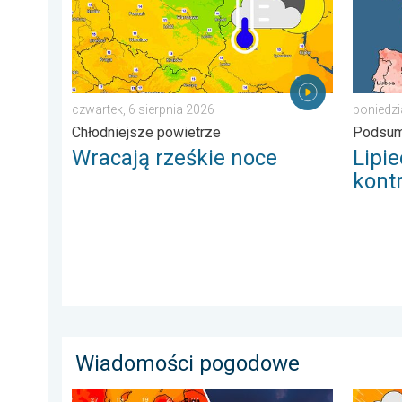
czwartek, 6 sierpnia 2026
poniedzi
Chłodniejsze powietrze
Podsum
Wracają rześkie noce
Lipi
kont
Wiadomości pogodowe
Silny upał i burzowe chmury. Niebezpieczna pogoda. .
Sztorm,