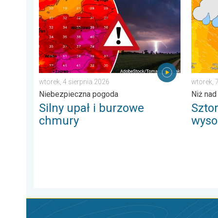
wtorek, 4 sierpnia 2026
wtorek, 
Niebezpieczna pogoda
Niż nad
Silny upał i burzowe
Szto
chmury
wysok