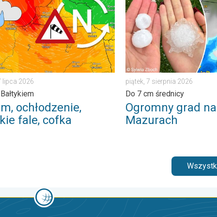
7 lipca 2026
piątek, 7 sierpnia 2026
 Bałtykiem
Do 7 cm średnicy
rm, ochłodzenie,
Ogromny grad na
ie fale, cofka
Mazurach
Wszystki