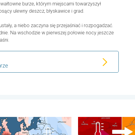
gwałtowne burze, którym miejscami towarzyszył
sący ulewny deszcz, błyskawice i grad.
ustały, a niebo zaczyna się przejaśniać i rozpogadzać.
nie. Na wschodzie w pierwszej połowie nocy jeszcze
aśni.
arze
wartek, 6 sierpnia 2026
pełen pogodowych kontrastów. Podsumowanie miesiąca. . . ponie
20 stopni różnicy z dnia na