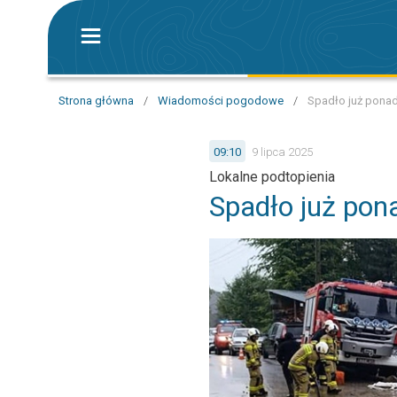
Strona główna
/
Wiadomości pogodowe
/
Spadło już pona
09:10
9 lipca 2025
Lokalne podtopienia
Spadło już po