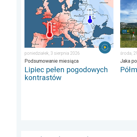
Lipiec pełen pogodowych kontrastów. Podsumowanie 
Półmete
poniedziałek, 3 sierpnia 2026
środa, 2
Podsumowanie miesiąca
Jaka po
Lipiec pełen pogodowych
Półm
kontrastów