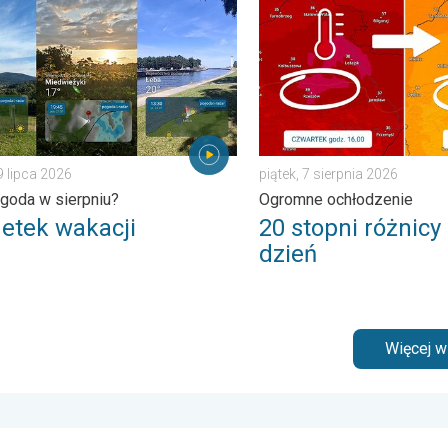
miesiąca. . . poniedziałek, 3 sierpnia 2026
k wakacji. Jaka pogoda w sierpniu?. . . środa, 29 lipca 2026
20 stopni różnicy z dnia na
9 lipca 2026
piątek, 7 sierpnia 2026
goda w sierpniu?
Ogromne ochłodzenie
etek wakacji
20 stopni różnicy
dzień
Więcej 