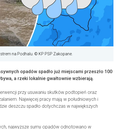
strem na Podhalu. © KP PSP Zakopane.
ensywnych opadów spadło już miejscami przeszło 100
ywa, a rzeki lokalnie gwałtownie wzbierają.
interwencji przy usuwaniu skutków podtopień oraz
zalaniem. Najwięcej pracy mają w południowych i
 gdzie deszczu spadło dotychczas w największych
wych, najwyższe sumy opadów odnotowano w