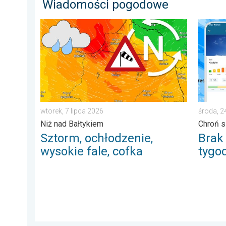
Wiadomości pogodowe
Sztorm, ochłodzenie, wysokie fale, cofka. Niż nad Bał
Brak op
wtorek, 7 lipca 2026
środa, 
Niż nad Bałtykiem
Chroń s
Sztorm, ochłodzenie,
Brak
wysokie fale, cofka
tygo