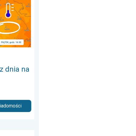
 dzień. Ogromne ochłodzenie. . . piątek, 7 sierpnia 2026
 z dnia na
wiadomości