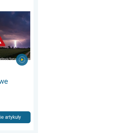
24 czerwca 2026
y. Niebezpieczna pogoda. . . wtorek, 4 sierpnia 2026
owe
e artykuły