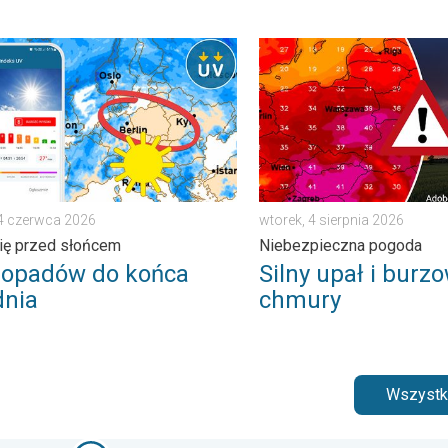
tykiem. . . wtorek, 7 lipca 2026
adów do końca tygodnia. Chroń się przed słońcem. . . środa, 
Silny upał i burzowe chmur
24 czerwca 2026
wtorek, 4 sierpnia 2026
ię przed słońcem
Niebezpieczna pogoda
 opadów do końca
Silny upał i burz
dnia
chmury
Wszystki