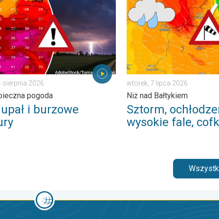
4 sierpnia 2026
wtorek, 7 lipca 2026
pieczna pogoda
Niż nad Bałtykiem
 upał i burzowe
Sztorm, ochłodze
ry
wysokie fale, cof
Wszystki