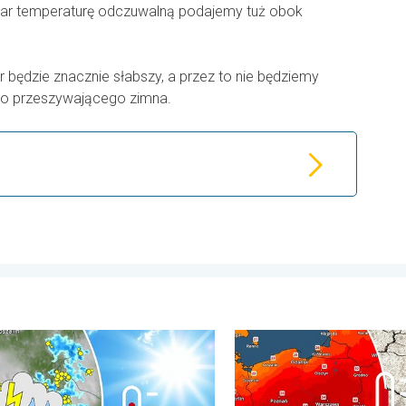
adar temperaturę odczuwalną podajemy tuż obok
 będzie znacznie słabszy, a przez to nie będziemy
go przeszywającego zimna.
u
odniej. Upał i silne wiatry. . . czwartek, 30 lipca 2026
pał i gwałtowne burze. Niebezpieczna mieszanka. . . piątek, 31 l
Opadów będzie niewiele, nas