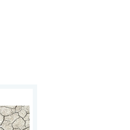
ipca 2026
ili się susza. Upał i parowanie. . . środa, 29 lipca 2026