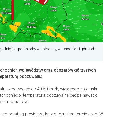
 silniejsze podmuchy w północny, wschodnich i górskich
schodnich województw oraz obszarów górzystych
emperaturę odczuwalną.
atru w porywach do 40-50 km/h, wiejącego z kierunku
achodniego, temperatura odczuwalna będzie nawet o
ań termometrów.
ę temperaturą powietrza, lecz odczuciem termicznym. W