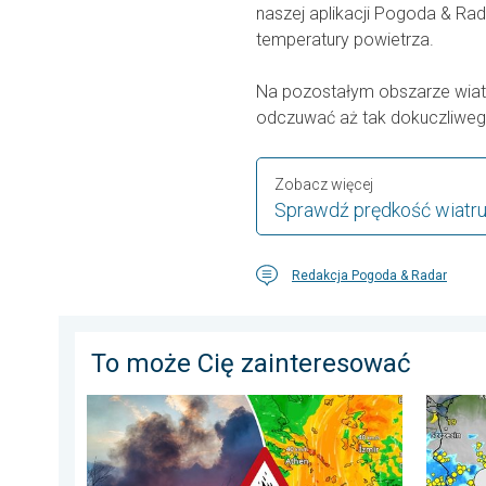
naszej aplikacji Pogoda & R
temperatury powietrza.
Na pozostałym obszarze wiatr
odczuwać aż tak dokuczliwe
Zobacz więcej
Sprawdź prędkość wiatr
Redakcja Pogoda & Radar
To może Cię zainteresować
Pożary lasów szaleją także w Europie Południowo-Wsch
Silny u