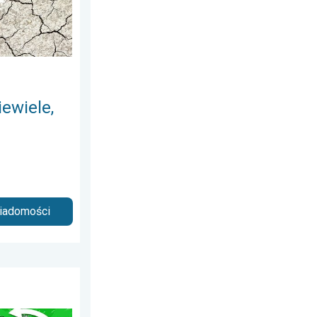
ewiele,
wiadomości
ia 2026
e fale, cofka. Niż nad Bałtykiem. . . wtorek, 7 lipca 2026