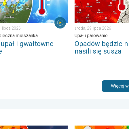
1 lipca 2026
środa, 29 lipca 2026
pieczna mieszanka
Upał i parowanie
y upał i gwałtowne
Opadów będzie ni
e
nasili się susza
Więcej 
rze. . . środa, 1 lipca 2026
pał i burzowe chmury. Niebezpieczna pogoda. . . wtorek, 4 sierpn
Sztorm, ochłodzenie, wysoki