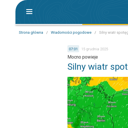
Strona główna
/
Wiadomości pogodowe
/
Silny wiatr spotę
07:01
15 grudnia 2025
Mocno powieje
Silny wiatr spo