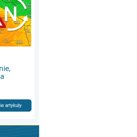
nie,
ka
e artykuły