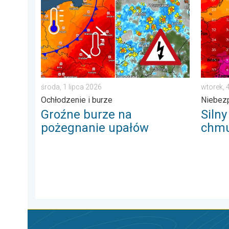
środa, 1 lipca 2026
wtorek, 
Ochłodzenie i burze
Niebez
Groźne burze na
Silny
pożegnanie upałów
chmu