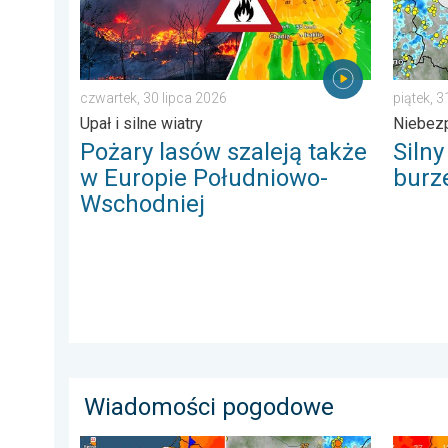
czwartek, 30 lipca 2026
piątek, 3
Upał i silne wiatry
Niebez
Pożary lasów szaleją także
Siln
w Europie Południowo-
burz
Wschodniej
Wiadomości pogodowe
Groźne burze na pożegnanie upałów. Ochłodzenie i bu
Silny u