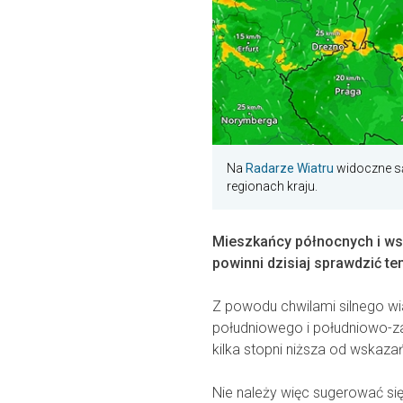
Na
Radarze Wiatru
widoczne są
regionach kraju.
Mieszkańcy północnych i w
powinni dzisiaj sprawdzić t
Z powodu chwilami silnego wi
południowego i południowo-z
kilka stopni niższa od wskaz
Nie należy więc sugerować si