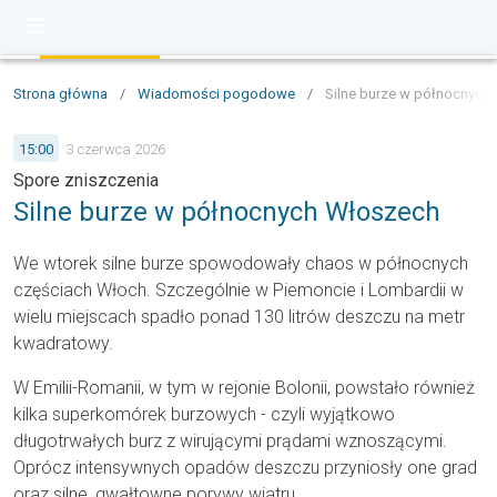
Strona główna
/
Wiadomości pogodowe
/
Silne burze w północnych
15:00
3 czerwca 2026
Spore zniszczenia
Silne burze w północnych Włoszech
We wtorek silne burze spowodowały chaos w północnych
częściach Włoch. Szczególnie w Piemoncie i Lombardii w
wielu miejscach spadło ponad 130 litrów deszczu na metr
kwadratowy.
W Emilii-Romanii, w tym w rejonie Bolonii, powstało również
kilka superkomórek burzowych - czyli wyjątkowo
długotrwałych burz z wirującymi prądami wznoszącymi.
Oprócz intensywnych opadów deszczu przyniosły one grad
oraz silne, gwałtowne porywy wiatru.