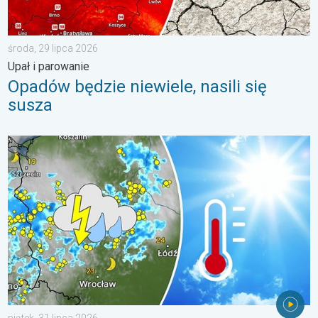
środa, 29 lipca 2026
Upał i parowanie
Opadów będzie niewiele, nasili się
susza
Silny upał i gwałtowne burze. Niebezpieczna mieszanka. . . pią