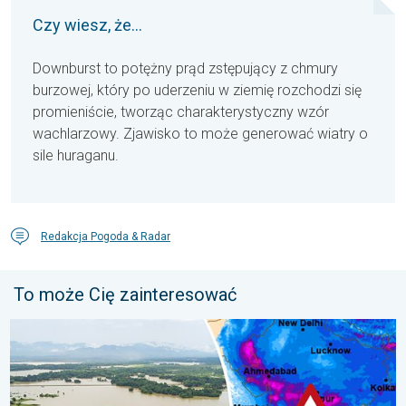
Czy wiesz, że...
Downburst to potężny prąd zstępujący z chmury
burzowej, który po uderzeniu w ziemię rozchodzi się
promieniście, tworząc charakterystyczny wzór
wachlarzowy. Zjawisko to może generować wiatry o
sile huraganu.
Redakcja Pogoda & Radar
To może Cię zainteresować
Powodzie i osuwiska w Azji. Nietypowy monsun. . . środa, 29 