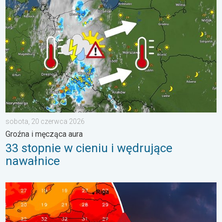
sobota, 20 czerwca 2026
Groźna i męcząca aura
33 stopnie w cieniu i wędrujące
nawałnice
Silny upał i burzowe chmury. Niebezpieczna pogoda. . . wtorek