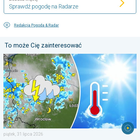
Sprawdź pogodę na Radarze
Redakcja Pogoda & Radar
To może Cię zainteresować
Silny upał i gwałtowne burze. Niebezpieczna mieszanka. . . pią
piątek, 31 lipca 2026