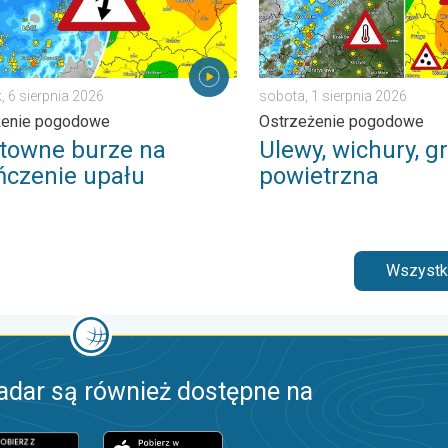
, 6 sierpnia 2026
sobota, 1 sierpnia 2026
żenie pogodowe
Ostrzeżenie pogodowe
towne burze na
Ulewy, wichury, gr
ńczenie upału
powietrzna
Wszystki
adar są również dostępne na