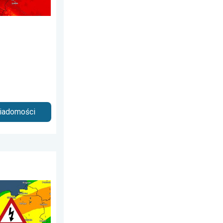
wiadomości
rtek, 6 sierpnia 2026
a powietrzna. Ostrzeżenie pogodowe. . . sobota, 1 sierpnia 2026