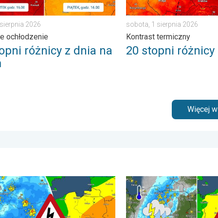
 sierpnia 2026
sobota, 1 sierpnia 2026
e ochłodzenie
Kontrast termiczny
opni różnicy z dnia na
20 stopni różnicy
ń
Więcej 
ońcem. . . środa, 24 czerwca 2026
ne burze na zwieńczenie upału. Ostrzeżenie pogodowe. . . czwa
Ulewy, wichury, grad, trąb