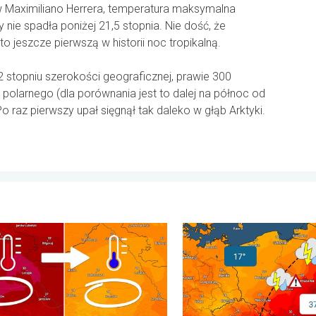
w Maximiliano Herrera, temperatura maksymalna
y nie spadła poniżej 21,5 stopnia. Nie dość, że
 jeszcze pierwszą w historii noc tropikalną.
 stopniu szerokości geograficznej, prawie 300
polarnego (dla porównania jest to dalej na północ od
 raz pierwszy upał sięgnął tak daleko w głąb Arktyki.
roda, 29 lipca 2026
ni różnicy z dnia na dzień. Ogromne ochłodzenie. . . piątek, 7 si
20 stopni różnicy. Kontrast