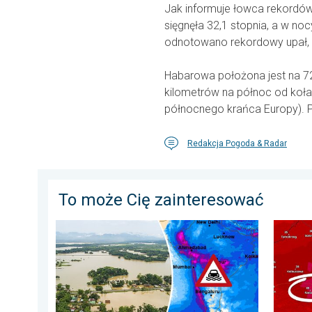
Jak informuje łowca rekordó
sięgnęła 32,1 stopnia, a w noc
odnotowano rekordowy upał, to
Habarowa położona jest na 72
kilometrów na północ od koła 
północnego krańca Europy). Po
Redakcja Pogoda & Radar
To może Cię zainteresować
Powodzie i osuwiska w Azji. Nietypowy monsun. . . ś
20 stop