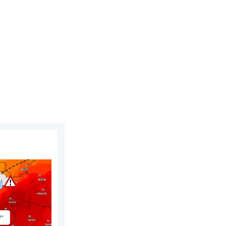
erpnia 2026
 termiczny. . . sobota, 1 sierpnia 2026