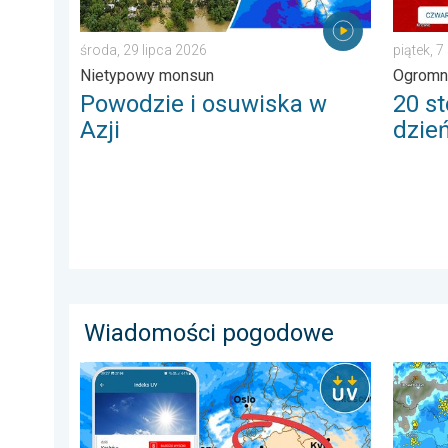
środa, 29 lipca 2026
piątek, 7
Nietypowy monsun
Ogromn
Powodzie i osuwiska w
20 st
Azji
dzie
Wiadomości pogodowe
Brak opadów do końca tygodnia. Chroń się przed sł
Gwałtow