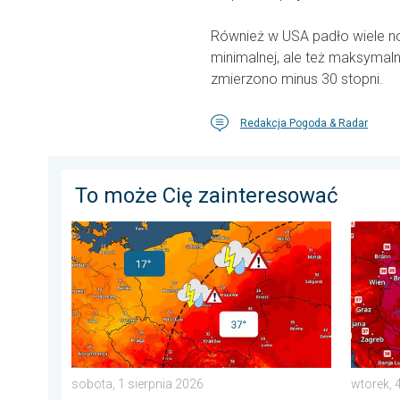
Również w USA padło wiele n
minimalnej, ale też maksymal
zmierzono minus 30 stopni.
Redakcja Pogoda & Radar
To może Cię zainteresować
20 stopni różnicy. Kontrast termiczny. . . sobota, 1 s
Ekstrem
sobota, 1 sierpnia 2026
wtorek, 