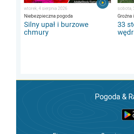
wtorek, 4 sierpnia 2026
sobota,
Niebezpieczna pogoda
Groźna 
Silny upał i burzowe
33 st
chmury
wędr
Pogoda & R