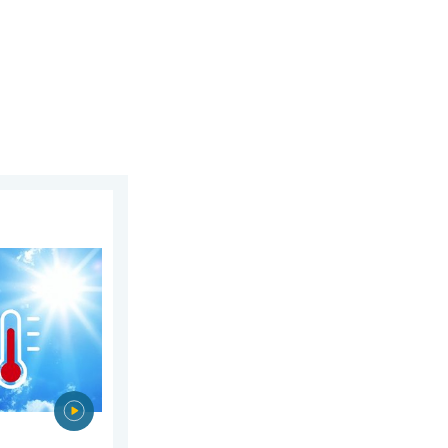
sierpnia 2026
e. Niebezpieczna mieszanka. . . piątek, 31 lipca 2026