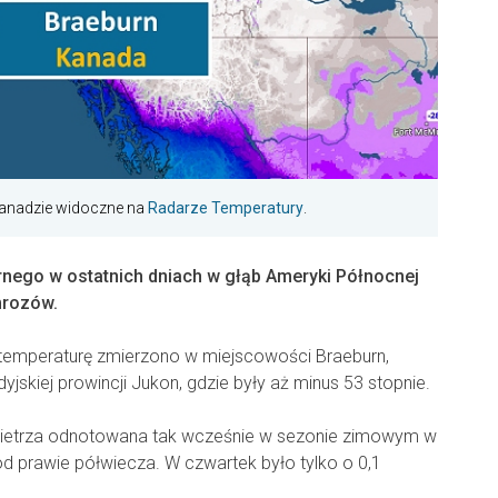
 Kanadzie widoczne na
Radarze Temperatury
.
rnego w ostatnich dniach w głąb Ameryki Północnej
mrozów.
 temperaturę zmierzono w miejscowości Braeburn,
dyjskiej prowincji Jukon, gdzie były aż minus 53 stopnie.
wietrza odnotowana tak wcześnie w sezonie zimowym w
od prawie półwiecza. W czwartek było tylko o 0,1