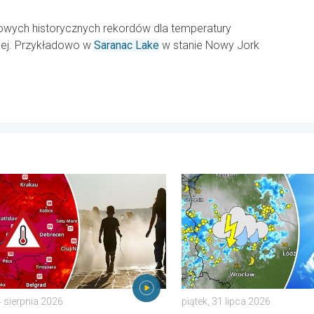
owych historycznych rekordów dla temperatury
nej. Przykładowo w
Saranac Lake
w stanie Nowy Jork
ierpnia 2026
alny upał w Europie Wschodniej. Ponad 40 stopni. . . wtorek, 4 
Silny upał i gwałtowne burz
4 sierpnia 2026
piątek, 31 lipca 2026