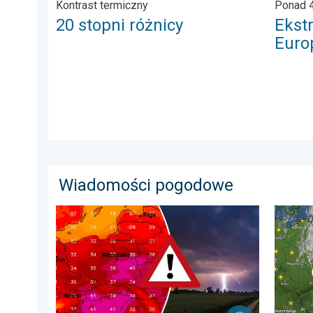
Kontrast termiczny
Ponad 4
20 stopni różnicy
Ekst
Euro
Wiadomości pogodowe
Silny upał i burzowe chmury. Niebezpieczna pogoda. .
33 stop