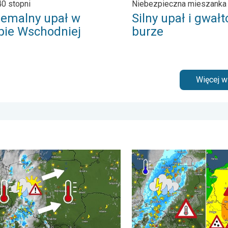
0 stopni
Niebezpieczna mieszanka
remalny upał w
Silny upał i gwał
pie Wschodniej
burze
Więcej 
 . wtorek, 4 sierpnia 2026
nie w cieniu i wędrujące nawałnice. Groźna i męcząca aura. . .
Ulewy, wichury, grad, trąb