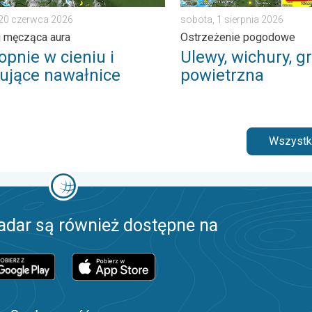
 20 czerwca 2026
sobota, 1 sierpnia 2026
i męcząca aura
Ostrzeżenie pogodowe
opnie w cieniu i
Ulewy, wichury, gr
ujące nawałnice
powietrzna
Wszystki
adar są również dostępne na