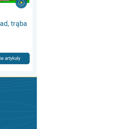
ad, trąba
e artykuły