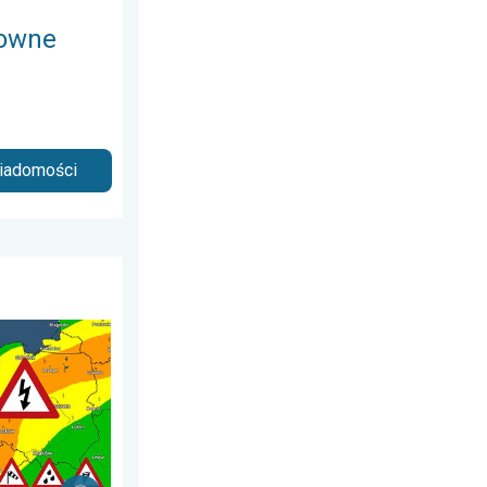
towne
wiadomości
 sobota, 20 czerwca 2026
a powietrzna. Ostrzeżenie pogodowe. . . sobota, 1 sierpnia 2026