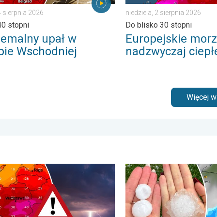
4 sierpnia 2026
niedziela, 2 sierpnia 2026
0 stopni
Do blisko 30 stopni
remalny upał w
Europejskie morz
pie Wschodniej
nadzwyczaj ciepł
Więcej 
pogodowe. . . czwartek, 6 sierpnia 2026
pał i burzowe chmury. Niebezpieczna pogoda. . . wtorek, 4 sierpn
Ogromny grad na Mazurach. 