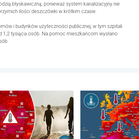
dzią błyskawiczną, ponieważ system kanalizacyjny nie
brzymich ilości deszczówki w krótkim czasie.
domów i budynków użyteczności publicznej, w tym szpitali
d 1,2 tysiąca osób. Na pomoc mieszkańcom wysłano
sób.
wartek, 6 sierpnia 2026
alny upał w Europie Wschodniej. Ponad 40 stopni. . . wtorek, 4 
Europejskie morza są nadzwy