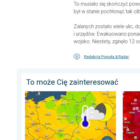
To musiało się skończyć powo
był w stanie pochłonąć tak ol
Zalanych zostało wiele ulic, 
i urzędów. Ewakuowano pona
wojsko. Niestety, zginęło 12 o
Redakcja Pogoda & Radar
To może Cię zainteresować
Wracają rześkie noce. Chłodniejsze powietrze. . . cz
Ekstrem