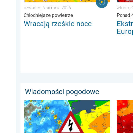
czwartek, 6 sierpnia 2026
wtorek, 
Chłodniejsze powietrze
Ponad 4
Wracają rześkie noce
Ekst
Euro
Wiadomości pogodowe
Gwałtowne burze na zwieńczenie upału. Ostrzeżenie 
Silny u