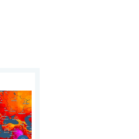
sierpnia 2026
czaj ciepłe. Do blisko 30 stopni. . . niedziela, 2 sierpnia 2026