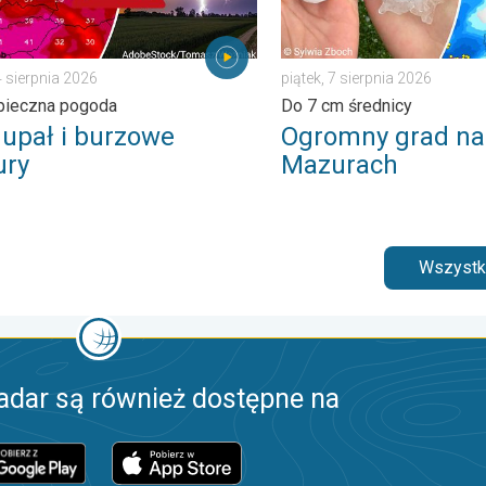
4 sierpnia 2026
piątek, 7 sierpnia 2026
pieczna pogoda
Do 7 cm średnicy
 upał i burzowe
Ogromny grad na
ry
Mazurach
Wszystki
adar są również dostępne na