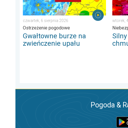
czwartek, 6 sierpnia 2026
wtorek, 
Ostrzeżenie pogodowe
Niebez
Gwałtowne burze na
Silny
zwieńczenie upału
chmu
Pogoda & R