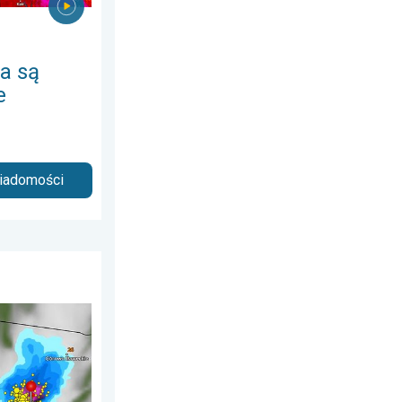
a są
e
wiadomości
ia 2026
Do 7 cm średnicy. . . piątek, 7 sierpnia 2026