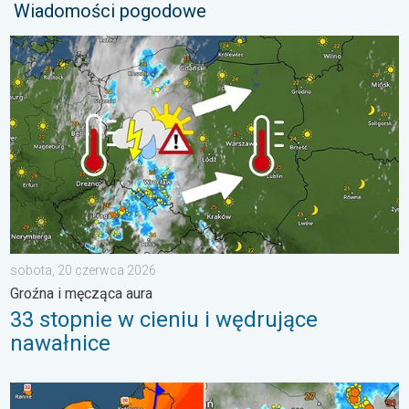
Wiadomości pogodowe
33 stopnie w cieniu i wędrujące nawałnice. Groźna i męcząca 
sobota, 20 czerwca 2026
Groźna i męcząca aura
33 stopnie w cieniu i wędrujące
nawałnice
Groźne burze na pożegnanie upałów. Ochłodzenie i burze. . . ś