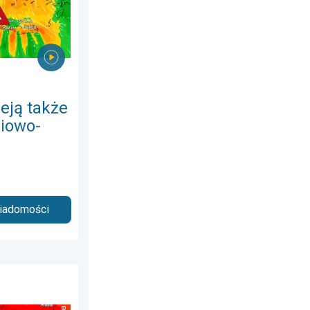
eją także
iowo-
wiadomości