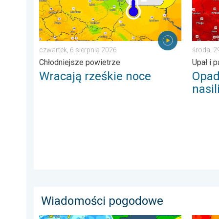
czwartek, 6 sierpnia 2026
środa, 2
Chłodniejsze powietrze
Upał i 
Wracają rześkie noce
Opad
nasil
Wiadomości pogodowe