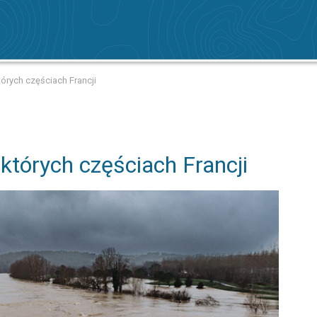
órych częściach Francji
których częściach Francji