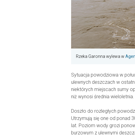
Rzeka Garonna wylewa w
Age
Sytuacja powodziowa w połudn
ulewnych deszczach w ostatni
niektórych miejscach sumy o
niż wynosi średnia wieloletnia.
Doszło do rozległych powodzi
Utrzymują się one od ponad 30
lat. Poziom wody grozi pono
burzowym z ulewnymi deszcz