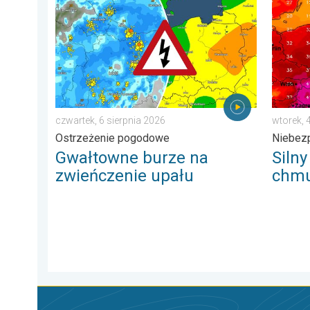
Gwałtowne burze na zwieńczenie upału. Ostrzeżenie 
Silny u
czwartek, 6 sierpnia 2026
wtorek, 
Ostrzeżenie pogodowe
Niebez
Gwałtowne burze na
Silny
zwieńczenie upału
chmu