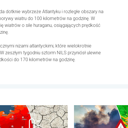
dotknie wybrzeże Atlantyku i rozległe obszary na
ę porywy wiatru do 100 kilometrów na godzinę. W
ię wiatrów o sile huraganu, osiągających prędkość
zinę.
nymi niżami atlantyckimi, które wielokrotnie
. W zeszłym tygodniu sztorm NILS przyniósł ulewne
ędkości do 170 kilometrów na godzinę.
wartek, 6 sierpnia 2026
ędzie niewiele, nasili się susza. Upał i parowanie. . . środa, 29
Pożary lasów szaleją także 