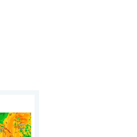
 lipca 2026
w Europie Południowo-Wschodniej. Upał i silne wiatry. . . czwar