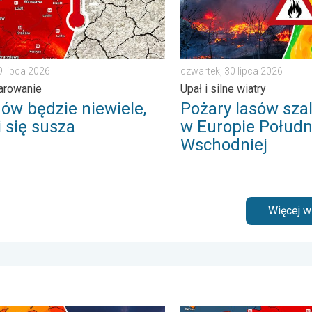
9 lipca 2026
czwartek, 30 lipca 2026
parowanie
Upał i silne wiatry
ów będzie niewiele,
Pożary lasów szal
i się susza
w Europie Połudn
Wschodniej
Więcej 