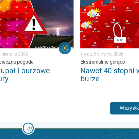
pogodowe. . . czwartek, 6 sierpnia 2026
pał i burzowe chmury. Niebezpieczna pogoda. . . wtorek, 4 sierpn
Nawet 40 stopni w cieniu i 
4 sierpnia 2026
środa, 5 sierpnia 2026
pieczna pogoda
Ekstremalnie gorąco
 upał i burzowe
Nawet 40 stopni w
ry
burze
Wszystki