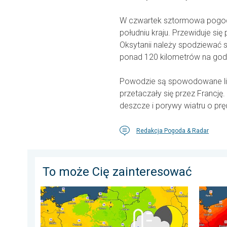
W czwartek sztormowa pogoda 
południu kraju. Przewiduje si
Oksytanii należy spodziewać s
ponad 120 kilometrów na god
Powodzie są spowodowane licz
przetaczały się przez Francję
deszcze i porywy wiatru o pr
Redakcja Pogoda & Radar
To może Cię zainteresować
Wracają rześkie noce. Chłodniejsze powietrze. . . cz
Opadów b