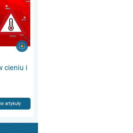
ia 2026
burze. Ekstremalnie gorąco. . . środa, 5 sierpnia 2026
 cieniu i
e artykuły