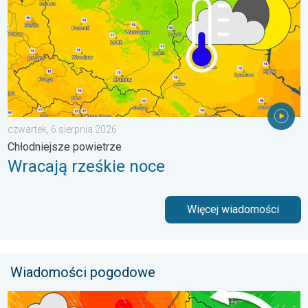
czwartek, 6 sierpnia 2026
Chłodniejsze powietrze
Wracają rześkie noce
Więcej wiadomości
Wiadomości pogodowe
Sztorm, ochłodzenie, wysokie fale, cofka. Niż nad Bałtykiem. . 