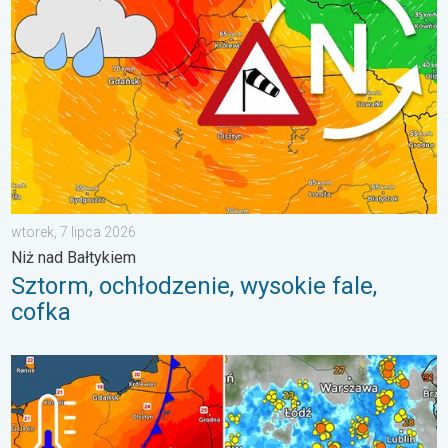
wtorek, 7 lipca 2026
Niż nad Bałtykiem
Sztorm, ochłodzenie, wysokie fale,
cofka
Groźne burze na pożegnanie upałów. Ochłodzenie i burze. . . ś