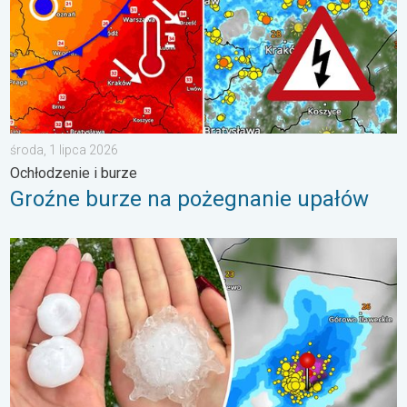
środa, 1 lipca 2026
Ochłodzenie i burze
Groźne burze na pożegnanie upałów
Ogromny grad na Mazurach. Do 7 cm średnicy. . . piątek, 7 sie