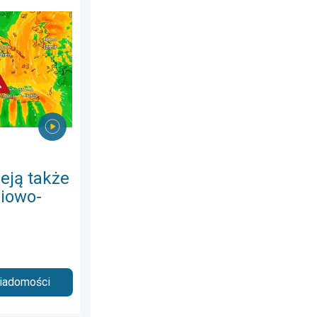
sierpnia 2026
w Europie Południowo-Wschodniej. Upał i silne wiatry. . . czwar
eją także
iowo-
wiadomości