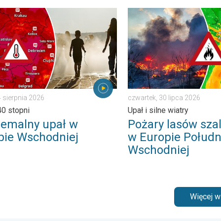
wartek, 6 sierpnia 2026
alny upał w Europie Wschodniej. Ponad 40 stopni. . . wtorek, 4 
Pożary lasów szaleją także 
4 sierpnia 2026
czwartek, 30 lipca 2026
0 stopni
Upał i silne wiatry
remalny upał w
Pożary lasów szal
pie Wschodniej
w Europie Połudn
Wschodniej
Więcej 