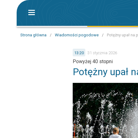
Strona główna
/
Wiadomości pogodowe
/
Potężny upał na p
13:20
31 stycznia 2026
Powyżej 40 stopni
Potężny upał na