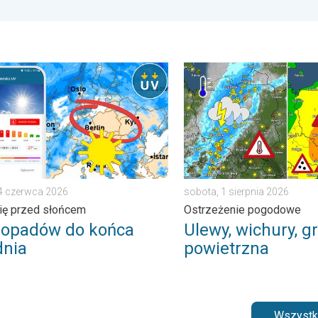
tek, 7 sierpnia 2026
adów do końca tygodnia. Chroń się przed słońcem. . . środa, 
Ulewy, wichury, grad, trąb
24 czerwca 2026
sobota, 1 sierpnia 2026
ię przed słońcem
Ostrzeżenie pogodowe
 opadów do końca
Ulewy, wichury, gr
dnia
powietrzna
Wszystki