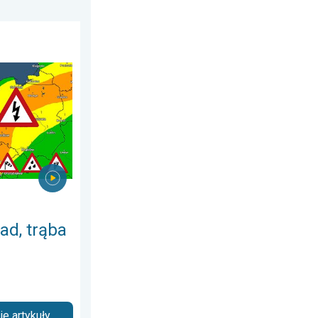
24 czerwca 2026
a powietrzna. Ostrzeżenie pogodowe. . . sobota, 1 sierpnia 2026
ad, trąba
e artykuły