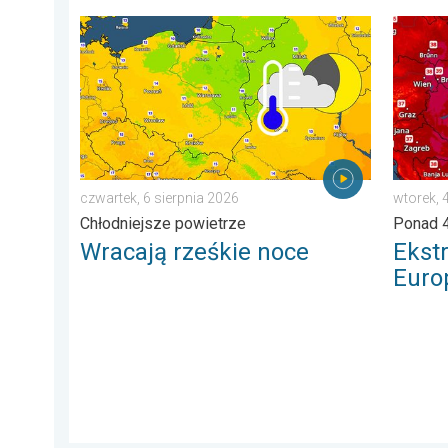
Wracają rześkie noce. Chłodniejsze powietrze. . . cz
Ekstrem
czwartek, 6 sierpnia 2026
wtorek, 
Chłodniejsze powietrze
Ponad 4
Wracają rześkie noce
Ekst
Euro