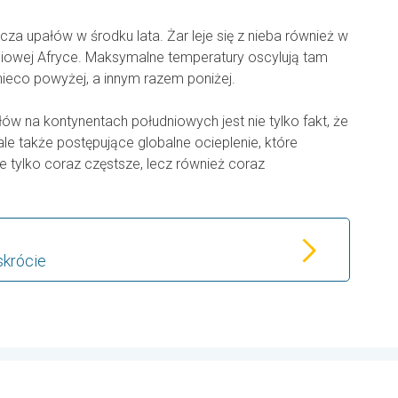
dcza upałów w środku lata. Żar leje się z nieba również w
iowej Afryce. Maksymalne temperatury oscylują tam
nieco powyżej, a innym razem poniżej.
w na kontynentach południowych jest nie tylko fakt, że
ale także postępujące globalne ocieplenie, które
ie tylko coraz częstsze, lecz również coraz
skrócie