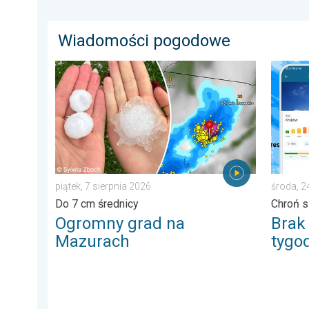
Wiadomości pogodowe
Ogromny grad na Mazurach. Do 7 cm średnicy. . . pią
Brak op
piątek, 7 sierpnia 2026
środa, 
Do 7 cm średnicy
Chroń s
Ogromny grad na
Brak
Mazurach
tygo