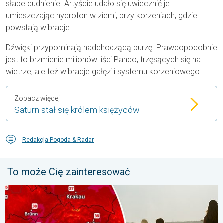
słabe dudnienie. Artyście udało się uwiecznić je
umieszczając hydrofon w ziemi, przy korzeniach, gdzie
powstają wibracje.
Dźwięki przypominają nadchodzącą burzę. Prawdopodobnie
jest to brzmienie milionów liści Pando, trzęsących się na
wietrze, ale też wibracje gałęzi i systemu korzeniowego.
Zobacz więcej
Saturn stał się królem księżyców
Redakcja Pogoda & Radar
To może Cię zainteresować
Ekstremalny upał w Europie Wschodniej. Ponad 40 stopni. . . w