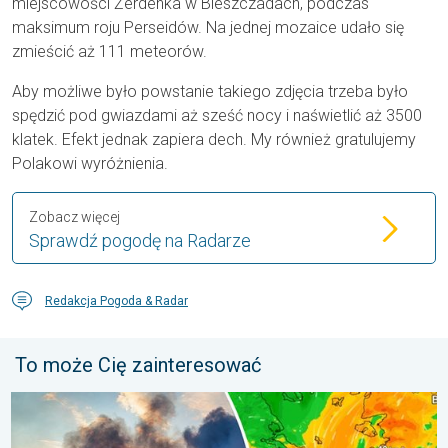
miejscowości Żerdenka w Bieszczadach, podczas
maksimum roju Perseidów. Na jednej mozaice udało się
zmieścić aż 111 meteorów.
Aby możliwe było powstanie takiego zdjęcia trzeba było
spędzić pod gwiazdami aż sześć nocy i naświetlić aż 3500
klatek. Efekt jednak zapiera dech. My również gratulujemy
Polakowi wyróżnienia.
Zobacz więcej
Sprawdź pogodę na Radarze
Redakcja Pogoda & Radar
To może Cię zainteresować
Pożary lasów szaleją także w Europie Południowo-Wschodniej. Up