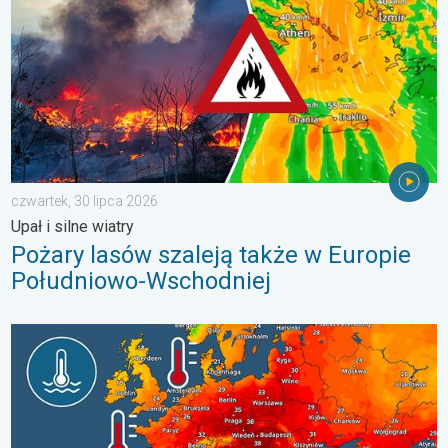
czwartek, 30 lipca 2026
Upał i silne wiatry
Pożary lasów szaleją także w Europie
Południowo-Wschodniej
Europejskie morza są nadzwyczaj ciepłe. Do blisko 30 stopni. . 