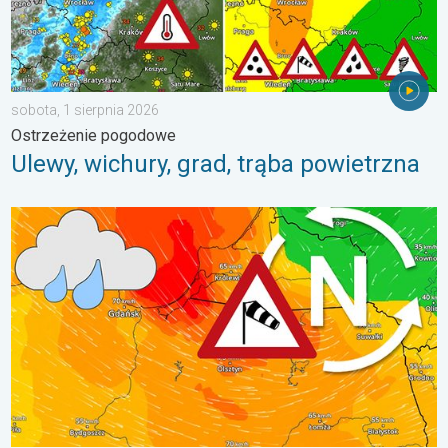
sobota, 1 sierpnia 2026
Ostrzeżenie pogodowe
Ulewy, wichury, grad, trąba powietrzna
Sztorm, ochłodzenie, wysokie fale, cofka. Niż nad Bałtykiem. . 