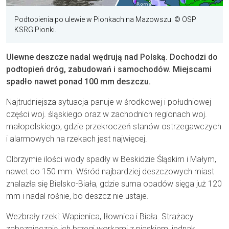
Podtopienia po ulewie w Pionkach na Mazowszu. © OSP
KSRG Pionki.
Ulewne deszcze nadal wędrują nad Polską. Dochodzi do
podtopień dróg, zabudowań i samochodów. Miejscami
spadło nawet ponad 100 mm deszczu.
Najtrudniejsza sytuacja panuje w środkowej i południowej
części woj. śląskiego oraz w zachodnich regionach woj.
małopolskiego, gdzie przekroczeń stanów ostrzegawczych
i alarmowych na rzekach jest najwięcej.
Olbrzymie ilości wody spadły w Beskidzie Śląskim i Małym,
nawet do 150 mm. Wśród najbardziej deszczowych miast
znalazła się Bielsko-Biała, gdzie suma opadów sięga już 120
mm i nadal rośnie, bo deszcz nie ustaje.
Wezbrały rzeki: Wapienica, Iłownica i Biała. Strażacy
zabezpieczają ich brzegi workami z piaskiem, jednak