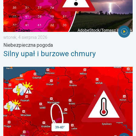
wtorek, 4 sierpnia 2026
Niebezpieczna pogoda
Silny upał i burzowe chmury
Nawet 40 stopni w cieniu i burze. Ekstremalnie gorąco. . . środ