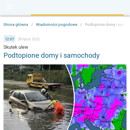
Strona główna
/
Wiadomości pogodowe
/
Podtopione domy i samo
12:07
28 lipca 2025
Skutek ulew
Podtopione domy i samochody