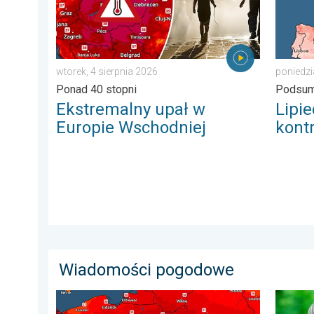
wtorek, 4 sierpnia 2026
poniedzi
Ponad 40 stopni
Podsum
Ekstremalny upał w
Lipi
Europie Wschodniej
kont
Wiadomości pogodowe
Nawet 40 stopni w cieniu i burze. Ekstremalnie gorąco
Dlaczeg