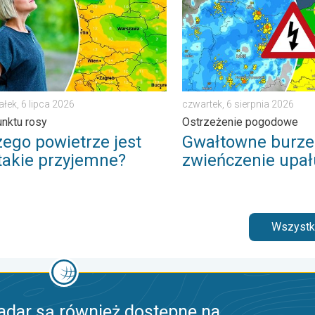
ałek, 6 lipca 2026
czwartek, 6 sierpnia 2026
unktu rosy
Ostrzeżenie pogodowe
zego powietrze jest
Gwałtowne burze
 takie przyjemne?
zwieńczenie upał
Wszystki
adar są również dostępne na