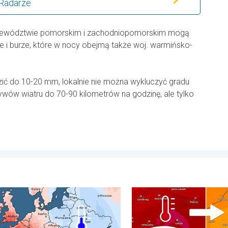
 Radarze
jewództwie pomorskim i zachodniopomorskim mogą
e i burze, które w nocy obejmą także woj. warmińsko-
 do 10-20 mm, lokalnie nie można wykluczyć gradu
wów wiatru do 70-90 kilometrów na godzinę, ale tylko
pni. . . wtorek, 4 sierpnia 2026
pełen pogodowych kontrastów. Podsumowanie miesiąca. . . ponie
20 stopni różnicy z dnia na