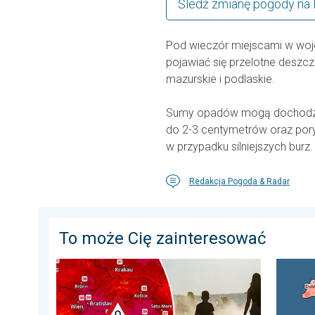
Śledź zmianę pogody na
Pod wieczór miejscami w wo
pojawiać się przelotne deszcz
mazurskie i podlaskie.
Sumy opadów mogą dochodzić
do 2-3 centymetrów oraz pory
w przypadku silniejszych burz.
Redakcja Pogoda & Radar
To może Cię zainteresować
Ekstremalny upał w Europie Wschodniej. Ponad 40 sto
Lipiec 