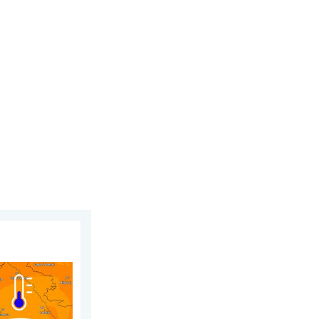
działek, 3 sierpnia 2026
 dzień. Ogromne ochłodzenie. . . piątek, 7 sierpnia 2026