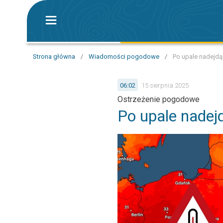
Strona główna
/
Wiadomości pogodowe
/
Po upale nadejdą
06:02
15 sierpnia 2025
Ostrzeżenie pogodowe
Po upale nadej