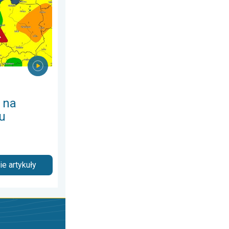
 na
u
e artykuły