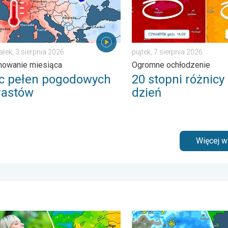
ałek, 3 sierpnia 2026
piątek, 7 sierpnia 2026
owanie miesiąca
Ogromne ochłodzenie
ec pełen pogodowych
20 stopni różnicy
rastów
dzień
Więcej 
. . . środa, 5 sierpnia 2026
o powietrze jest dziś takie przyjemne?. Efekt punktu rosy. . . pon
Gwałtowne burze na zwieńc