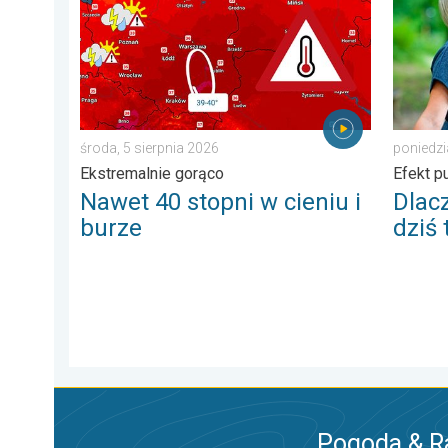
środa, 5 sierpnia 2026
poniedzi
Ekstremalnie gorąco
Efekt p
Nawet 40 stopni w cieniu i
Dlac
burze
dziś
Pogoda & R