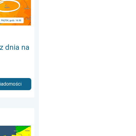
 z dnia na
wiadomości
iedziałek, 6 lipca 2026
zenie upału. Ostrzeżenie pogodowe. . . czwartek, 6 sierpnia 2